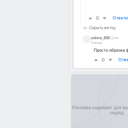
0
Ответи
Скрыть ветку
solnce_656
11лет
Ученик
Просто обрезка ф
0
Отве