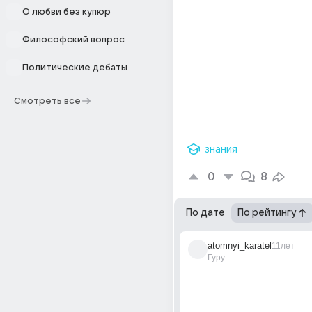
О любви без купюр
Философский вопрос
Политические дебаты
Смотреть все
знания
0
8
По дате
По рейтингу
atomnyi_karatel
11лет
Гуру