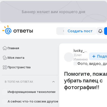
Создать пост
Главная
lucky_squirrel_1
11лет
Подп
Моя лента
Изменено
Фото, видео, д
Пространства
Помогите, пожа
убрать палец с
В ТОПЕ НА ОТВЕТАХ
фотографии!!
Информационные технологии
А сейчас что-то совсем другое