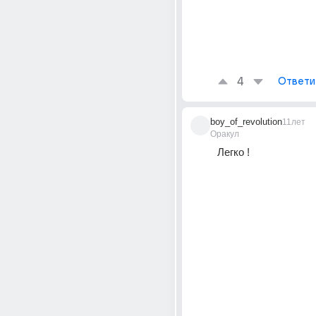
4
Ответи
boy_of_revolution
11лет
Оракул
Легко !