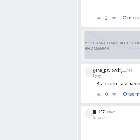
2
Ответи
gena_pavlovckij
11лет
Гуру
Вы знаете, а я пале
0
Ответи
jjj_157
11лет
Знаток