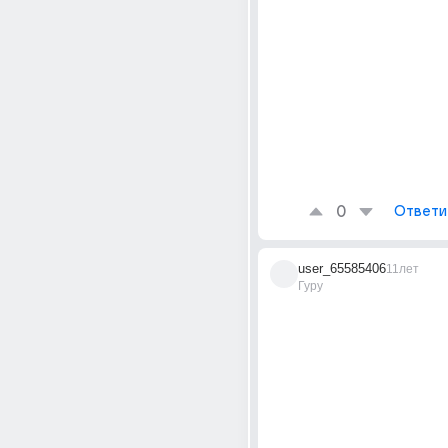
0
Ответи
user_65585406
11лет
Гуру