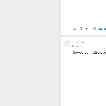
0
Ответи
trix_6
11лет
Мастер
божественный фото