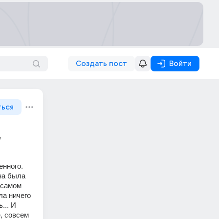
Создать пост
Войти
ться
,
нного. 
а была 
 самом 
а ничего 
.. И 
, совсем 