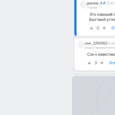
gravitas_4
11лет
Ученик
Это хороший с
Быстрый успех
0
О
user_22552922
11ле
Искусственный инте
Сон к известию
3
От