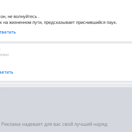
он, не волнуйтесь .
 на жизненном пути, предсказывает приснившийся паук.
тветить
т
ллект
ветить