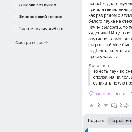
новое! Я долго мучил
О любви без купюр
пришла гениальная ид
как раз рядом с эти
Философский вопрос
белого паука на стекл
начну вылезать, то п
Политические дебаты
чудовище! И тут оно 
очутилась дома, где 
Смотреть все
скоростью! Мне была 
подбежал ко мне и я 
проснулась....
Дополнен
То есть паук во сн
сползания на пол, 
означать некую пр
мнения
#сон
2
2
По дате
По рейтин