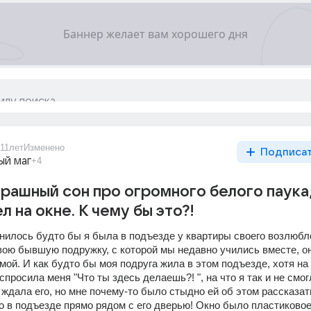
11лет
Изменено
Подписа
ый маг
+4
рашный сон про огромного белого паука
 на окне. К чему бы это?!
нилось будто бы я была в подъезде у квартиры своего возлюбле
вою бывшую подружку, с которой мы недавно учились вместе, он
амой. И как будто бы моя подруга жила в этом подъезде, хотя на
спросила меня "Что ты здесь делаешь?! ", на что я так и не смогл
ы ждала его, но мне почему-то было стыдно ей об этом рассказать.
о в подъезде прямо рядом с его дверью! Окно было пластиковое