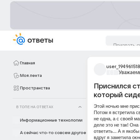
Главная
user_194961518
Уважаем
Моя лента
Приснился ст
Пространства
который сидел
Этой ночью мне прис
В ТОПЕ НА ОТВЕТАХ
Потом я встретила с
не одна, а с своей м
Информационные технологии
деле это не так! Она 
ответить... А я якоб
А сейчас что-то совсем другое
вдруг я заметила окн