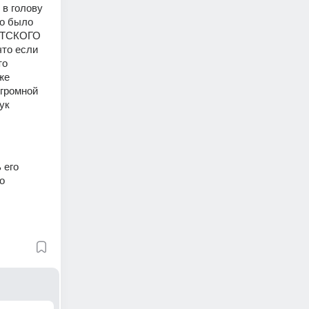
в голову 
о было 
НТСКОГО 
то если 
о 
е 
громной 
к 
его 
 