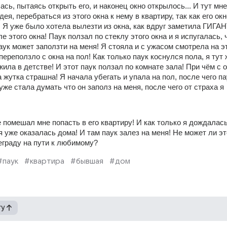
ась, пытаясь открыть его, и наконец окно открылось... И тут мне 
ея, перебраться из этого окна к нему в квартиру, так как его окн
м! Я уже было хотела вылезти из окна, как вдруг заметила ГИГА
е этого окна! Паук ползал по стеклу этого окна и я испугалась, ч
аук может заползти на меня! Я стояла и с ужасом смотрела на эт
переползло с окна на пол! Как только паук коснулся пола, я тут ж
жила в детстве! И этот паук ползал по комнате зала! При чём с о
жутка страшна! Я начала убегать и упала на пол, после чего пау
уже стала думать что он заполз на меня, после чего от страха я 
е помешал мне попасть в его квартиру! И как только я дождалась 
я уже оказалась дома! И там паук залез на меня! Не может ли это
еграду на пути к любимому?
#паук
#квартира
#бывшая
#дом
гу