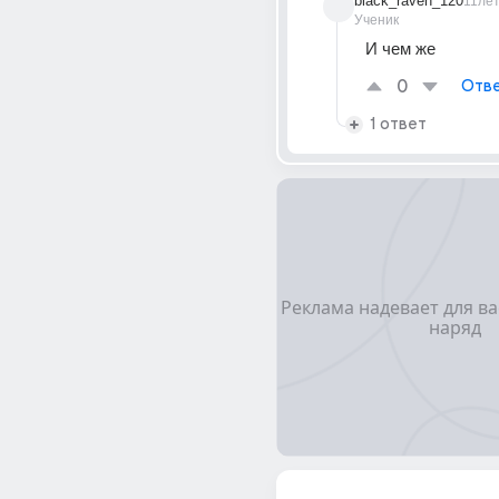
black_raven_120
11ле
Ученик
И чем же
0
Отве
1 ответ