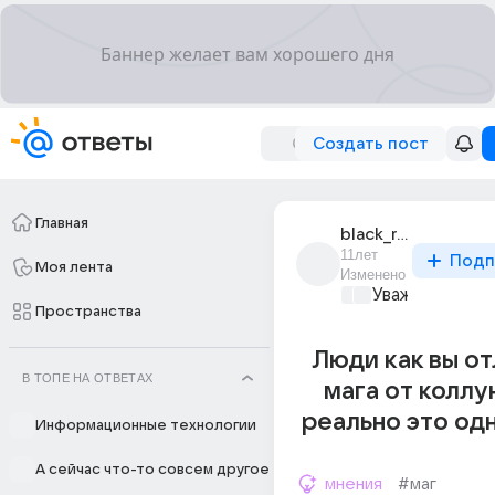
Создать пост
Главная
black_raven_120
11лет
Подп
Моя лента
Изменено
Уважаемый ма
Пространства
Люди как вы о
В ТОПЕ НА ОТВЕТАХ
мага от коллу
реально это од
Информационные технологии
А сейчас что-то совсем другое
мнения
#маг