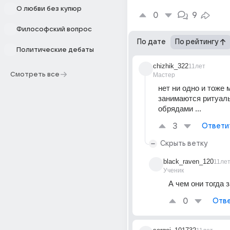
О любви без купюр
0
9
Философский вопрос
По дате
По рейтингу
Политические дебаты
chizhik_322
11лет
Смотреть все
Мастер
нет ни одно и тоже м
занимаются ритуал
обрядами ...
3
Ответи
Скрыть ветку
black_raven_120
11ле
Ученик
А чем они тогда 
0
Отве