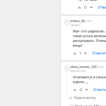
0
Отве
krokus_66
11лет
Оракул
Маг--это шарлатан. 
такая штука железна
раскалывать. Очень
вещь!
1
Ответи
elena_kravets_103
11лет
Мыслитель
отличаются и сильно 
короче ,,,
0
Ответи
Скрыть ветку