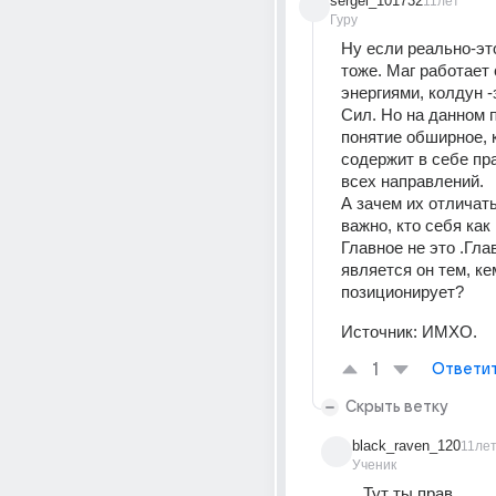
sergei_101732
11лет
Гуру
Ну если реально-это
тоже. Маг работает 
энергиями, колдун -
Сил. Но на данном п
понятие обширное, к
содержит в себе пра
всех направлений.
А зачем их отличать
важно, кто себя как
Главное не это .Глав
является он тем, ке
позиционирует?
Источник:
ИМХО.
1
Ответи
Скрыть ветку
black_raven_120
11ле
Ученик
Тут ты прав