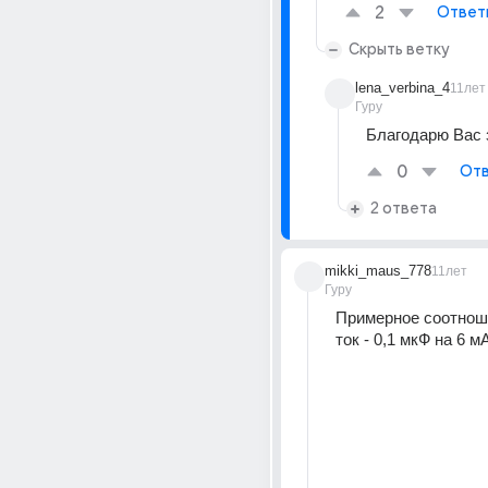
2
Ответ
Скрыть ветку
lena_verbina_4
11лет
Гуру
Благодарю Вас з
0
Отв
2 ответа
mikki_maus_778
11лет
Гуру
Примерное соотнош
ток - 0,1 мкФ на 6 м