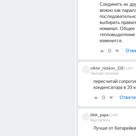
Соединять их дру
можно как паралл
последовательно 
выбирать правил
номинал. Общее 
тепловыделение о
изменится.
0
Отве
viktor_noskov_119
11лет
Просветленный
пересчитай сопроти
конденсатора в 20 к
0
Ответи
blek_papa
11лет
Мыслитель
Лучше от батарейки