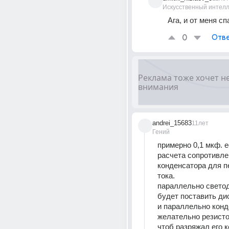
Искусственный интелл
Ага, и от меня сп
0
Отве
andrei_15683
11лет
Гений
примерно 0,1 мкф. 
расчета сопротивле
конденсатора для п
тока.
параллельно светод
будет поставить ди
и параллельно конд
желательно резистор
чтоб разряжал его к