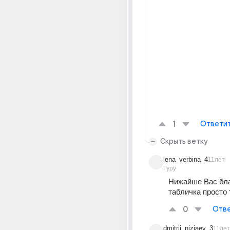
1
Ответи
Скрыть ветку
lena_verbina_4
11лет
Гуру
Нижайше Вас бла
табличка просто 
0
Отве
dmitrii_niziaev_3
11лет