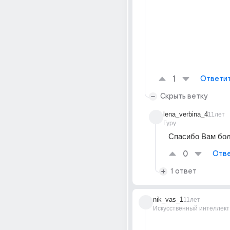
1
Ответи
Скрыть ветку
lena_verbina_4
11лет
Гуру
Спасибо Вам бо
0
Отве
1 ответ
nik_vas_1
11лет
Искусственный интеллект