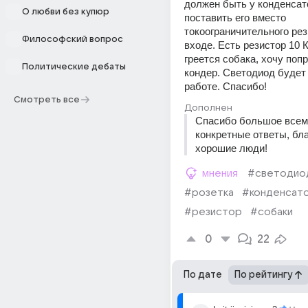
должен быть у конденсато
О любви без купюр
поставить его вместо 
токоограничительного рез
Философский вопрос
входе. Есть резистор 10 К
греется собака, хочу попр
Политические дебаты
кондер. Светодиод будет 
работе. Спасибо!
Смотреть все
Дополнен
Спасибо большое всем 
конкретные ответы, бла
хорошие люди!
мнения
#светодио
#розетка
#конденсат
#резистор
#собаки
0
22
По дате
По рейтингу