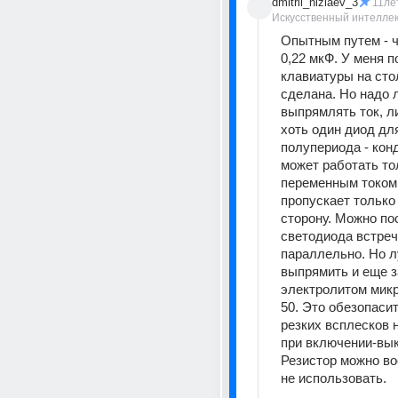
dmitrii_niziaev_3
11ле
Искусственный интелле
Опытным путем - чт
0,22 мкФ. У меня п
клавиатуры на стол
сделана. Но надо л
выпрямлять ток, ли
хоть один диод для
полупериода - конд
может работать тол
переменным током,
пропускает только 
сторону. Можно пос
светодиода встреч
параллельно. Но лу
выпрямить и еще з
электролитом микр
50. Это обезопасит
резких всплесков 
при включении-вык
Резистор можно во
не использовать.