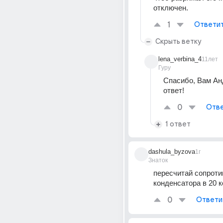
отключен.
1
Ответи
Скрыть ветку
lena_verbina_4
11лет
Гуру
Спасибо, Вам Анд
ответ!
0
Отве
1 ответ
dashula_byzova
1г
Знаток
пересчитай сопроти
конденсатора в 20 к
0
Ответи