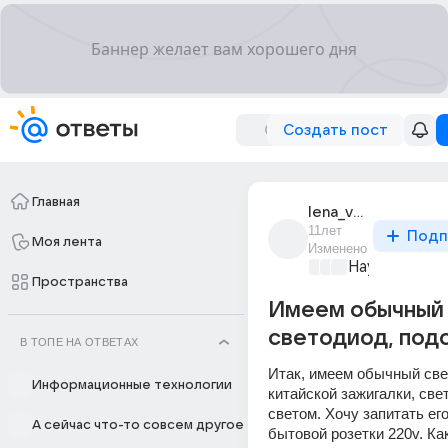
Создать пост
Главная
lena_verbina_4
11лет
Подп
Моя лента
Изменено
Наука
+3
Пространства
Имеем обычный
светодиод, под
В ТОПЕ НА ОТВЕТАХ
Итак, имеем обычный све
Информационные технологии
китайской зажигалки, све
светом. Хочу запитать его
А сейчас что-то совсем другое
бытовой розетки 220v. Ка