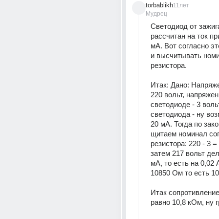
torbablikh
11лет
Мудрец
Светодиод от зажига
рассчитан на ток при
мА. Вот согласно это
и высчитывать номи
резистора. 
Итак: Дано: Напряже
220 вольт, напряжен
светодиоде - 3 вольт
светодиода - ну воз
20 мА. Тогда по зако
щитаем номинал соп
резистора: 220 - 3 = 
затем 217 вольт дел
мА, то есть на 0,02 
10850 Ом то есть 10
Итак сопротивление
равно 10,8 кОм, ну 