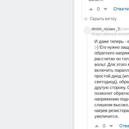
0
Ответи
Скрыть ветку
dmitrii_niziaev_3
11лет
Искусственный интелл
И даже теперь - 
:-) Его нужно защ
обратного напряже
рассчитан он толь
вольт. Для этого 
включить паралл
простой диод (ил
светодиод), обра
другую сторону. О
позволит обратно
напряжению подн
слишком высоко. 
нагрев резистора
увеличится.
0
Отве