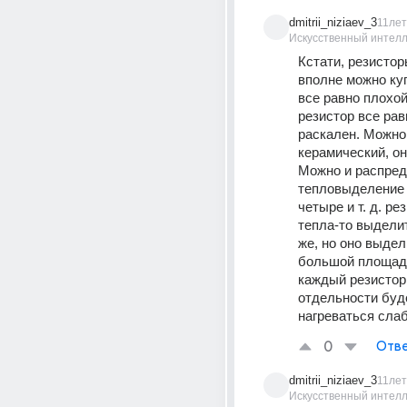
dmitrii_niziaev_3
11лет
Искусственный интелл
Кстати, резисторы
вполне можно куп
все равно плохой
резистор все рав
раскален. Можно 
керамический, он
Можно и распред
тепловыделение н
четыре и т. д. рез
тепла-то выделит
же, но оно выдел
большой площади
каждый резистор 
отдельности буде
нагреваться слаб
0
Отве
dmitrii_niziaev_3
11лет
Искусственный интелл