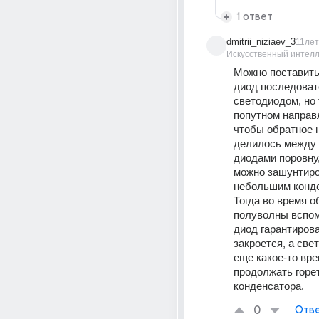
1 ответ
dmitrii_niziaev_3
11лет
Искусственный интелл
Можно поставить
диод последовате
светодиодом, но т
попутном направл
чтобы обратное н
делилось между 
диодами поровну,
можно зашунтиро
небольшим конде
Тогда во время о
полуволны вспом
диод гарантирова
закроется, а све
еще какое-то вре
продолжать горет
конденсатора.
0
Отве