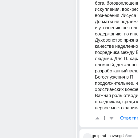
бога, боговоплощени
искупления, воскрес
вознесения Иисуса Х
Догматы не подлежа
и уточнению не толь
содержанию, но и по
Духовенство признаё
качестве наделённо
посредника между Б
людьми. Для П. хара
сложный, детально 
разработанный культ
Богослужения в П. 
продолжительнее, че
христианских конфе
Важная роль отводи
праздникам, среди к
первое место заним
1
Ответи
greipfrut_navsegda
8лет