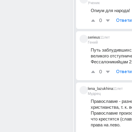
Ученик
Опиум для народа!
0
Ответи
serieus
11лет
Гений
Путь заблудившихся
великого отступничес
Фессалоникийцам 2:
0
Ответи
lena_lazukhina
11лет
Мудрец
Православие - разн
христианства, т. к. в
Православие произош
что крестятся (славя
права на лево.