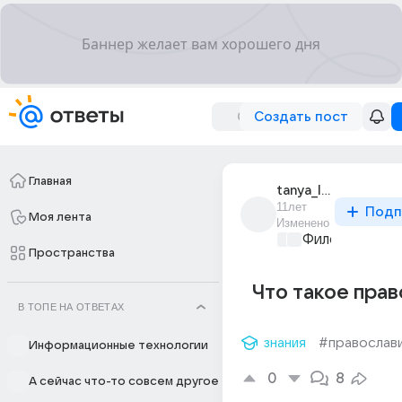
Создать пост
Главная
tanya_lescnuk
11лет
Подп
Моя лента
Изменено
Философский 
Пространства
Что такое пра
В ТОПЕ НА ОТВЕТАХ
знания
#православ
Информационные технологии
0
8
А сейчас что-то совсем другое