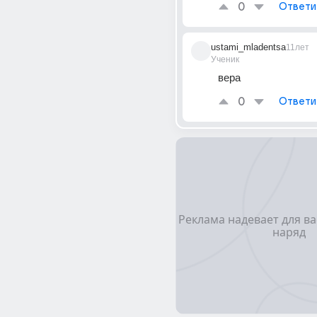
0
Ответи
ustami_mladentsa
11лет
Ученик
вера
0
Ответи