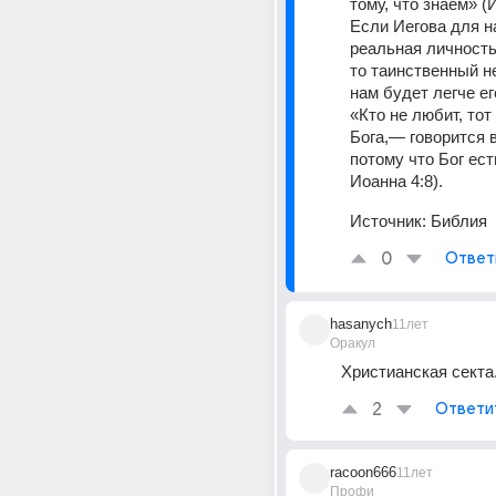
тому, что знаем» (
Если Иегова для н
реальная личность,
то таинственный не
нам будет легче ег
«Кто не любит, тот 
Бога,— говорится 
потому что Бог ест
Иоанна 4:8).
Источник:
Библия
0
Ответ
hasanych
11лет
Оракул
Христианская секта
2
Ответи
racoon666
11лет
Профи