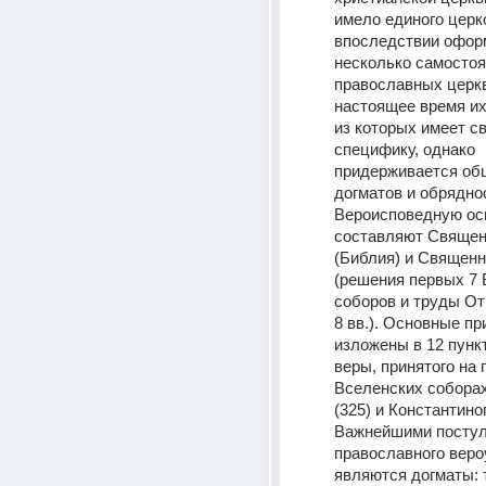
имело единого церко
впоследствии офор
несколько самостоя
православных церкв
настоящее время их 
из которых имеет св
специфику, однако 
придерживается об
догматов и обряднос
Вероисповедную осн
составляют Священн
(Библия) и Священн
(решения первых 7 
соборов и труды От
8 вв.). Основные пр
изложены в 12 пунк
веры, принятого на 
Вселенских соборах
(325) и Константиноп
Важнейшими постул
православного веро
являются догматы: 