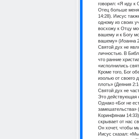
говорил: «Я иду к О
Отец больше меня»
14:28). Иисус также
одному из своих уч
восхожу к Отцу мо
вашему и к Богу мо
вашему» (Иоанна 2
Святой дух не явля
личностью. В Библи
что ранние христиа
«исполнились свято
Кроме того, Бог об
изолью от своего д
плоть» (Деяния 2:1—
Святой дух не част
Это действующая с
Однако «Бог не ест
замешательства» (
Коринфянам 14:33).
скрывает от нас св
Он хочет, чтобы мы
Иисус сказал: «Мы