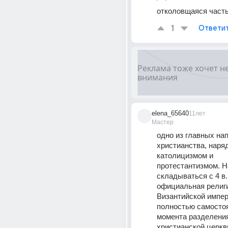
отколовщаяся част
1
Ответи
elena_65640
11лет
Мастер
одно из главных нап
христианства, наряд
католицизмом и 
протестантизмом. Н
складываться с 4 в. 
официальная религи
Византийской импери
полностью самостоя
момента разделения
христианской церкви