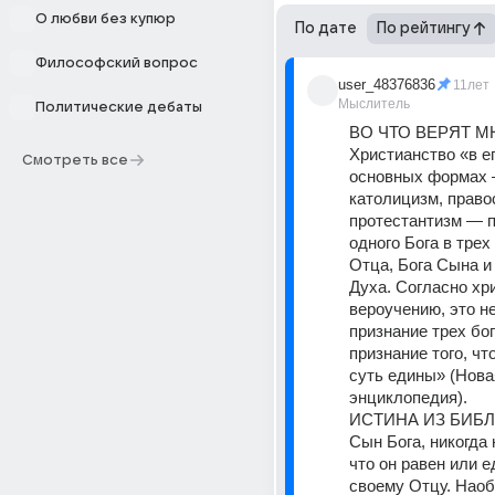
О любви без купюр
По дате
По рейтингу
Философский вопрос
user_48376836
11лет
Мыслитель
Политические дебаты
ВО ЧТО ВЕРЯТ МН
Христианство «в ег
Смотреть все
основных формах 
католицизм, правос
протестантизм — п
одного Бога в трех 
Отца, Бога Сына и 
Духа. Согласно хр
вероучению, это не
признание трех бого
признание того, что
суть едины» (Нова
энциклопедия).
ИСТИНА ИЗ БИБЛИ
Сын Бога, никогда 
что он равен или е
своему Отцу. Наобо