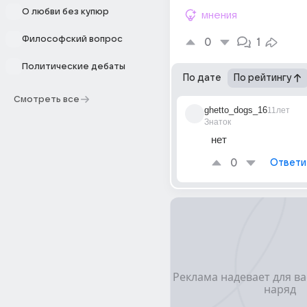
О любви без купюр
мнения
Философский вопрос
0
1
Политические дебаты
По дате
По рейтингу
Смотреть все
ghetto_dogs_16
11лет
Знаток
нет
0
Ответи