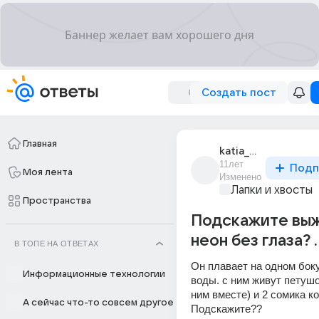
Создать пост
Главная
katia_demidova_188
11лет
Подп
Моя лента
Изменено
Лапки и хвосты
Пространства
Подскажите выж
неон без глаза? .
В ТОПЕ НА ОТВЕТАХ
Он плавает на одном боку
Информационные технологии
воды. с ним живут петушок
ним вместе) и 2 сомика к
А сейчас что-то совсем другое
Подскажите??