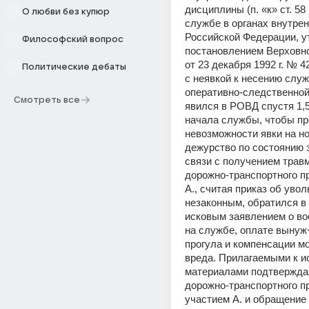
дисциплины (п. «к» ст. 58
О любви без купюр
службе в органах внутрен
Российской Федерации, у
Философский вопрос
постановлением Верховно
от 23 декабря 1992 г. № 42
Политические дебаты
с неявкой к несению служ
оперативно-следственной 
Смотреть все
явился в РОВД спустя 1,5
начала службы, чтобы пр
невозможности явки на но
дежурство по состоянию з
связи с получением травм
дорожно-транспортного п
А., считая приказ об увол
незаконным, обратился в 
исковым заявлением о во
на службе, оплате вынуж¬
прогула и компенсации мо
вреда. Прилагаемыми к ис
материалами подтвержда
дорожно-транспортного п
участием А. и обращение е