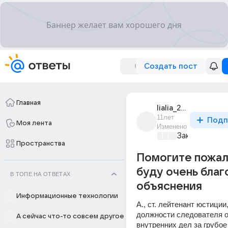
Создать пост
Главная
lialia_2063
11лет
Подп
Моя лента
Изменено
Закон и поря
Пространства
Помогите пожал
буду очень благ
В ТОПЕ НА ОТВЕТАХ
объяснения
Информационные технологии
А., ст. лейтенант юстиции
должности следователя о
А сейчас что-то совсем другое
внутренних дел за грубое