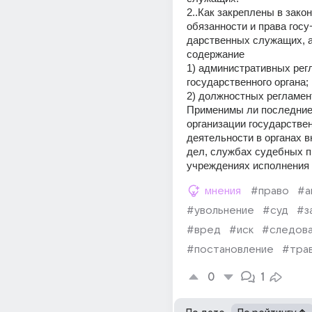
2..Как закреплены в зако
обязанности и права госу
дарственных служащих, а
содержание
1) административных регл
государственного органа;
2) должностных регламен
Применимы ли последние 
организации государстве
деятельности в органах в
дел, службах судебных пр
учреждениях исполнения 
мнения
#право
#а
#увольнение
#суд
#з
#вред
#иск
#следов
#постановление
#тра
0
1