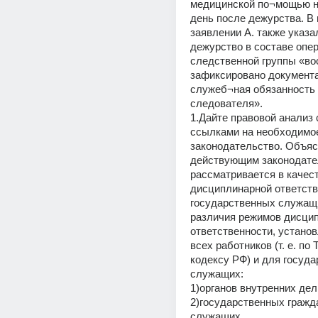
медицинской по¬мощью н
день после дежурства. В 
заявлении А. также указал
дежурство в составе опе
следственной группы «воо
зафиксировано документа
служеб¬ная обязанность 
следователя».
1.Дайте правовой анализ 
ссылками на необходимое
законодательство. Объясн
действующим законодате
рассматривается в качест
дисциплинарной ответств
государственных служащи
различия режимов дисцип
ответственности, установ
всех работников (т. е. по 
кодексу РФ) и для госуда
служащих:
1)органов внутренних дел
2)государственных гражда
служащих.