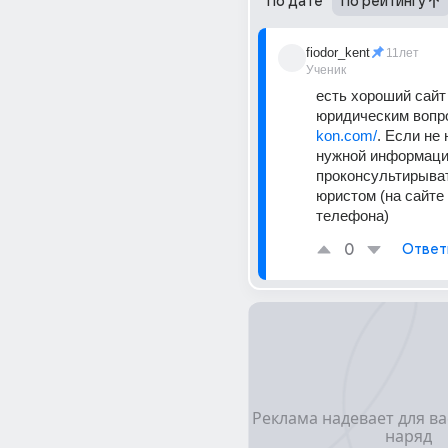
По дате
По рейтингу
fiodor_kent
11лет
Ученик
есть хороший сайт 
юридическим вопр
kon.com/
. Если не
нужной информаци
проконсультирыват
юристом (на сайте 
телефона)
0
Ответ