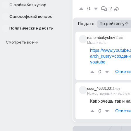
О любви без купюр
0
2
Философский вопрос
По дате
По рейтингу
Политические дебаты
rustembekyshov
11лет
Смотреть все
Мыслитель
https://www.youtube.
arch_query=создан
youtube
0
Ответи
user_4688100
11лет
Искусственный интеллект
Как хочешь так и н
0
Ответи