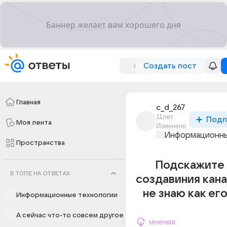
Создать пост
Главная
c_d_267
11лет
Подп
Моя лента
Изменено
Информационны
Пространства
Подскажите 
В ТОПЕ НА ОТВЕТАХ
создавиния кана
не знаю как его
Информационные технологии
А сейчас что-то совсем другое
мнения