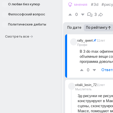
О любви без купюр
мнения
#3d
#рису
0
3
Философский вопрос
Политические дебаты
По дате
По рейтингу
Смотреть все
rally_qwert
11лет
Профи
В 3 do max офиген
объемные вещи соз
программа доволь
0
Ответ
vitalii_lesin_72
11лет
Мыслитель
3д-рисунки не рисуют
конструируют в Макс
сцены, сконструиро
Максе, помещают мо