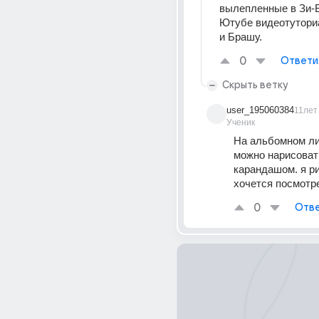
вылепленные в Зи-Б
Ютубе видеотутори
и Брашу.
0
Ответи
Скрыть ветку
user_195060384
11лет
Ученик
На альбомном ли
можно нарисовать
карандашом. я ри
хочется посмотр
0
Отве