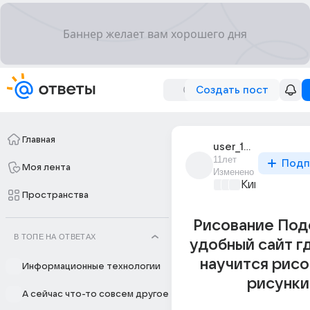
Создать пост
Главная
user_195060384
11лет
Подп
Моя лента
Изменено
Киномания
+2
Пространства
Рисование Под
В ТОПЕ НА ОТВЕТАХ
удобный сайт г
научится рисо
Информационные технологии
рисунки
А сейчас что-то совсем другое