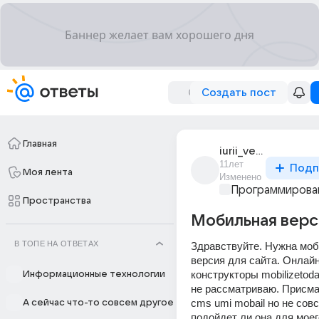
Создать пост
Главная
iurii_veksil
11лет
Подп
Моя лента
Изменено
Программирова
Пространства
Мобильная верси
В ТОПЕ НА ОТВЕТАХ
Здравствуйте. Нужна моб
версия для сайта. Онлайн
конструкторы mobilizetoda
Информационные технологии
не рассматриваю. Присма
cms umi mobail но не совс
А сейчас что-то совсем другое
подойдет ли она для моего