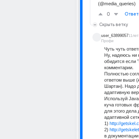
(@media_queries)
0
Ответ
Скрыть ветку
user_63899057
11лет
Профи
Чуть чуть ответи
Ну, надеюсь ни к
обидится если "о
комментарии.
Полностью согла
ответом выше (
Шартан). Надо д
адаптивную верс
Используй Java S
куча готовых ф
для этого дела 
адаптивной сетк
1) 
http://getskel.
2) 
http://getskel
в документации 