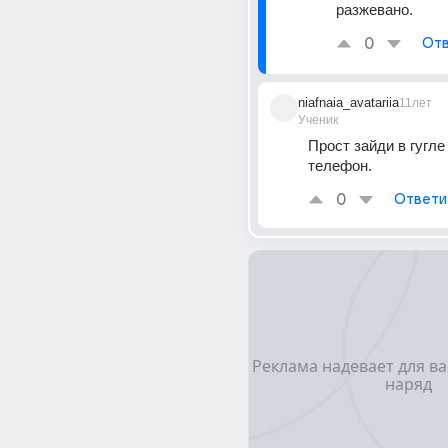
разжевано.
0
Отв
niafnaia_avatariia
11лет
Ученик
Прост зайди в гугле 
телефон.
0
Ответи