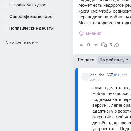
Может есть недорогое ре
О любви без купюр
какая кмс чтобы редирект
переводило на мобильную
Философский вопрос
Может недорогие конторы
Политические дебаты
мнения
Смотреть все
0
3
По дате
По рейтингу
john_doe_667
11лет
Ученик
смысл делать отде
мобильную версию,
поддерживать пара
версии... легче сра
адаптивную верстку
открытии с моб уст
дизайн адаптирова
устройство... Подс