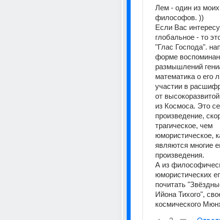
Лем - один из мои
философов. )) 
Если Вас интересу
глобальное - то это
"Глас Господа". нап
форме воспоминан
размышлений гениа
математика о его л
участии в расшифр
от высокоразвитой
из Космоса. Это се
произведение, ско
трагическое, чем 
юмористическое, к
являются многие ег
произведения.
А из философичес
юмористических его
почитать "Звёздны
Ийона Тихого", сво
космического Мюнх