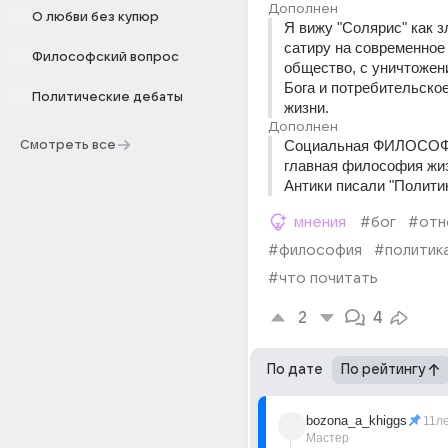
Дополнен
О любви без купюр
Я вижу "Солярис" как з
сатиру на современное 
Философский вопрос
общество, с уничтожени
Бога и потребительское
Политические дебаты
жизни.
Дополнен
Социальная ФИЛОСОФИ
Смотреть все
главная философия жизн
Антики писали "Политик
мнения
#бог
#отн
#философия
#политик
#что почитать
2
4
По дате
По рейтингу
bozona_a_khiggs
11л
Мастер