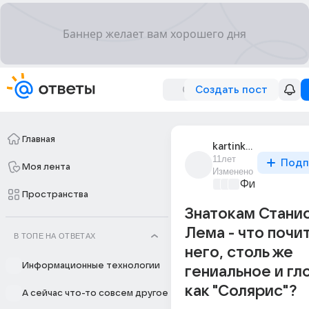
Создать пост
Главная
kartinka_145
11лет
Подп
Моя лента
Изменено
Философски
Пространства
Знатокам Стани
Лема - что почит
В ТОПЕ НА ОТВЕТАХ
него, столь же
Информационные технологии
гениальное и гл
как "Солярис"?
А сейчас что-то совсем другое