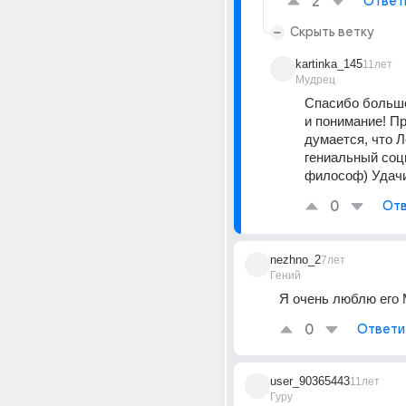
2
Ответ
Скрыть ветку
kartinka_145
11лет
Мудрец
Спасибо большо
и понимание! Пр
думается, что Л
гениальный соц
философ) Удачи
0
Отв
nezhno_2
7лет
Гений
Я очень люблю его 
0
Ответи
user_90365443
11лет
Гуру