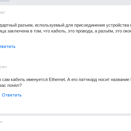
лет
дартный разъем, используемый для присоединения устройства к
ица заключена в том, что кабель, это провода, а разъём, это око
тветить
1лет
сам кабель именуется Ethernet. А его патчкорд носит название R
вас понял?
Ответить
ет