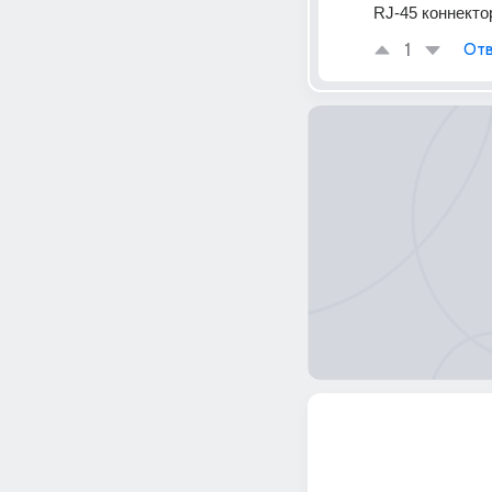
RJ-45 коннекто
1
Отв