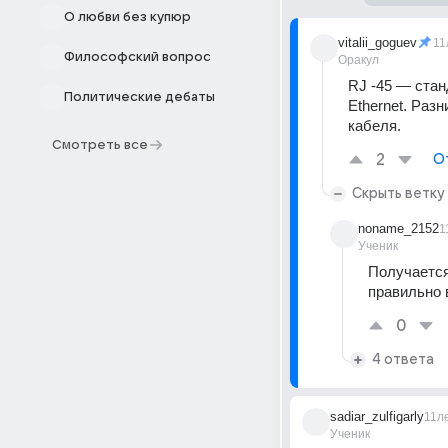
О любви без купюр
vitalii_goguev
11
Философский вопрос
Оракул
RJ -45 — стан
Политические дебаты
Ethernet. Разн
кабеля.
Смотреть все
2
О
Скрыть ветку
noname_2152
1
Ученик
Получается 
правильно 
0
4 ответа
sadiar_zulfigarly
11л
Ученик