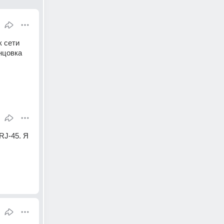
 сети 
нцовка 
J-45. Я 