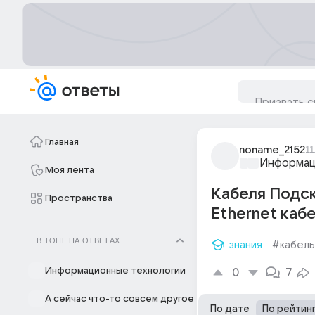
Главная
noname_2152
11
Информац
Моя лента
Кабеля Подск
Пространства
Ethernet кабе
В ТОПЕ НА ОТВЕТАХ
знания
#кабель
Информационные технологии
0
7
А сейчас что-то совсем другое
По дате
По рейтин