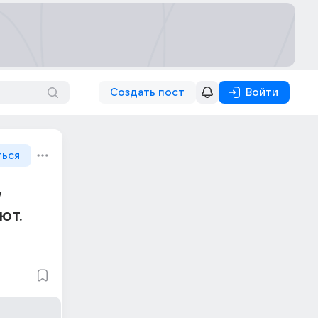
Создать пост
Войти
ться
у
ют.