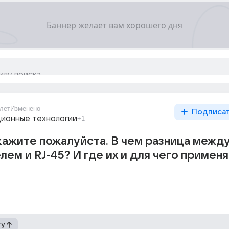
лет
Изменено
Подписа
ионные технологии
+1
ажите пожалуйста. В чем разница межд
лем и RJ-45? И где их и для чего применя
гу