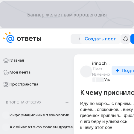
Создать пост
Главная
irinochka_111111
11лет
Подп
Моя лента
Изменено
Уважаемый м
Пространства
К чему приснил
В ТОПЕ НА ОТВЕТАХ
Иду по морю... с парнем... 
синее... спокойное... вижу
гребешок приплыл... фиол
Информационные технологии
я его беру и улыбаюсь 
к чему этот сон
А сейчас что-то совсем другое