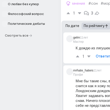
мнения
#сон
#мо
О любви без купюр
1
3
Философский вопрос
Политические дебаты
По дате
По рейтингу
Смотреть все
gelm
11лет
Мастер
К дождю из лягушек
1
Ответи
mrhate_haters
11лет
Профи
Мне бы такие сны, в
снится как я хожу по
Лондонским дождем
Хватит задавать воп
снам. Ничего плохог
себе не представля