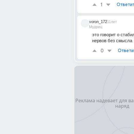
1
Ответи
voron_172
11лет
Мудрец
это говорит о стаби
нервов без смысла
0
Ответи