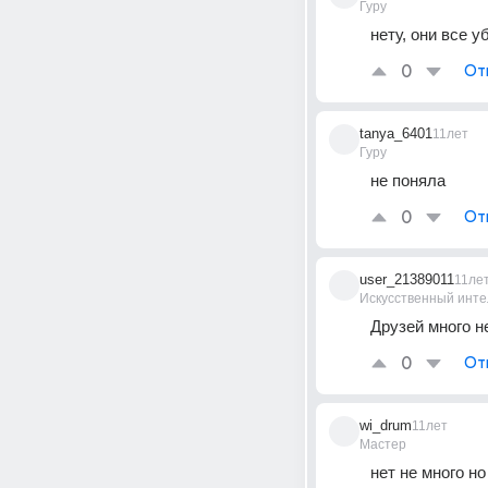
Гуру
нету, они все 
0
От
tanya_6401
11лет
Гуру
не поняла
0
От
user_21389011
11ле
Искусственный инте
Друзей много н
0
От
wi_drum
11лет
Мастер
нет не много н