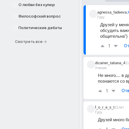
О любви без купюр
agnessa_fadeeva
Философский вопрос
Гуру
Друзей у меня
Политические дебаты
обсудить важн
общительна")
Смотреть все
1
От
dizainer_tatiana_4
1
Ученик
Не много.... в 
познаются со в
1
Отв
f_o_r_e_s_t
11лет
Гуру
Друзей много б