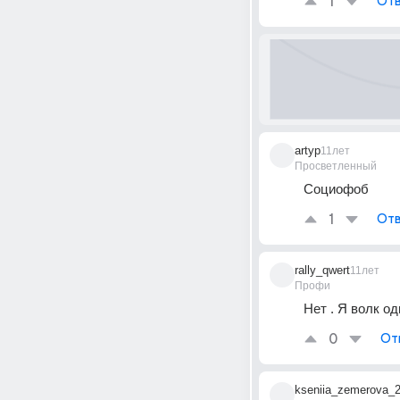
1
Отв
artyp
11лет
Просветленный
Социофоб
1
Отв
rally_qwert
11лет
Профи
Нет . Я волк о
0
От
kseniia_zemerova_