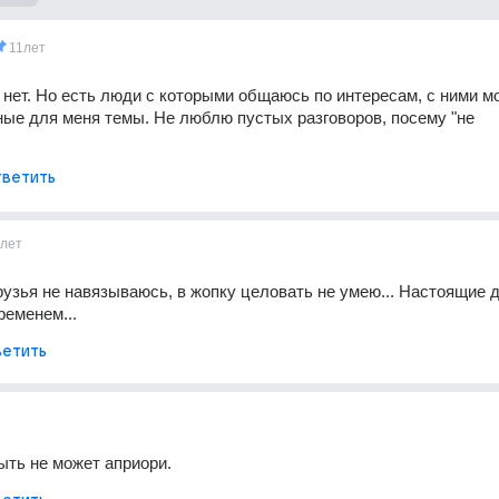
11лет
 нет. Но есть люди с которыми общаюсь по интересам, с ними мо
ые для меня темы. Не люблю пустых разговоров, посему "не 
ветить
1лет
друзья не навязываюсь, в жопку целовать не умею... Настоящие д
ременем...
етить
ыть не может априори.