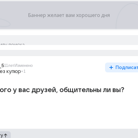
_5
11лет
Изменено
Подписа
ез купюр
+1
ого у вас друзей, общительны ли вы?
гу