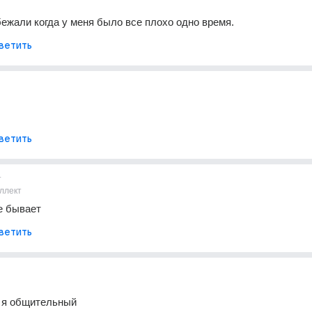
убежали когда у меня было все плохо одно время.
ветить
ветить
т
ллект
е бывает
ветить
о я общительный