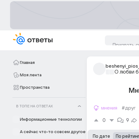
Главная
beshenyi_pios
О любви б
Моя лента
Пространства
Мн
В ТОПЕ НА ОТВЕТАХ
мнения
#друг
Информационные технологии
0
9
А сейчас что-то совсем другое
По дате
По рейтин