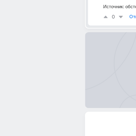
Источник:
обст
0
От