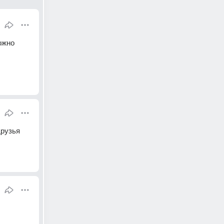
жно 
рузья 