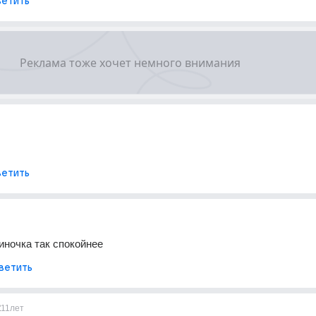
етить
етить
диночка так спокойнее
ветить
2
11лет