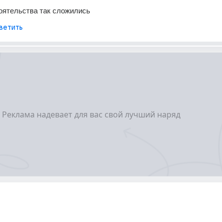
оятельства так сложились
ветить