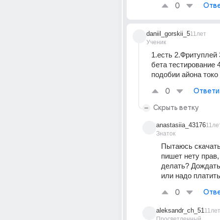
0
Отве
daniil_gorskii_5
11лет
Ученик
1.есть 2.Фритуплей 
бета тестирование 4
подобии айона токо
0
Ответи
Скрыть ветку
anastasiia_43176
11ле
Знаток
Пытаюсь скачать 
пишет нету прав, 
делать? Дождать
или надо платит
0
Отве
aleksandr_ch_51
11ле
Просветленный