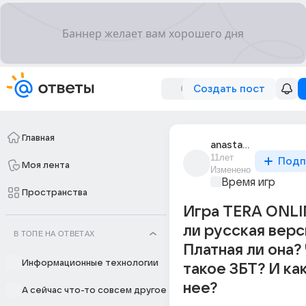
Создать пост
Главная
anastasiia_43176
11лет
Подп
Моя лента
Изменено
Время игр
Пространства
Игра TERA ONLI
ли русская верс
В ТОПЕ НА ОТВЕТАХ
Платная ли она?
Информационные технологии
такое ЗБТ? И как
нее?
А сейчас что-то совсем другое