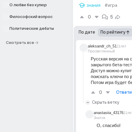
О любви без купюр
знания
#игра
0
5
Философский вопрос
Политические дебаты
По дате
По рейтингу
Смотреть все
aleksandr_ch_51
11лет
Просветленный
Русская версия на с
закрытого бета-тест
Доступ можно купить
поискать ключи по р
Потом игра будет б
0
Ответи
Скрыть ветку
anastasiia_43176
11ле
Знаток
О, спасибо!