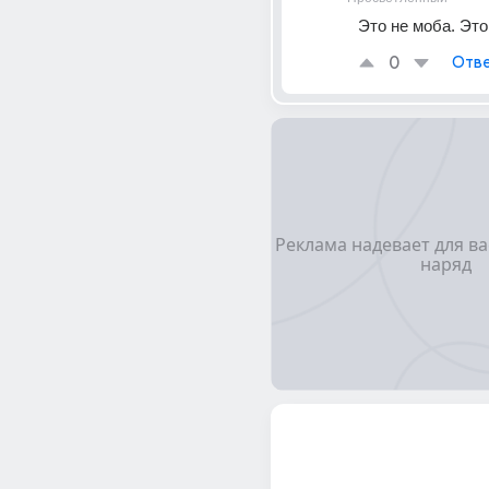
Это не моба. Э
0
Отве