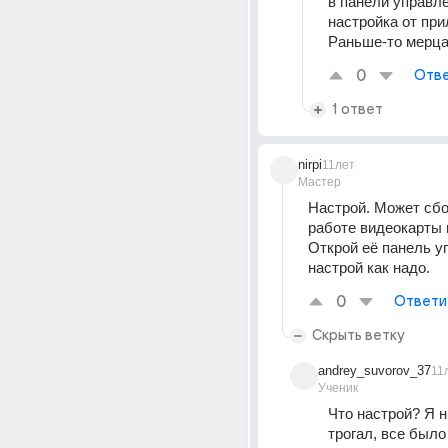
в панели управле
настройка от при
Раньше-то мерца
0
Отве
1 ответ
nirpi
11лет
Мастер
Настрой. Может сбой
работе видеокарты 
Открой её панель уп
настрой как надо.
0
Ответи
Скрыть ветку
andrey_suvorov_37
11
Ученик
Что настрой? Я ни
трогал, все было