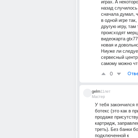
играх. А некоторо
назад случилось 
сначала думал, ч
в одной игре так,
другую игру, там 
происходят мерца
видеокарта gtx77
новая и довольно 
Ниуже ли следует
сервесный центр
самому можно чт
0
Отве
gelm
11лет
Мастер
У тебя закончился 
ботекс (это как в пр
продаже присутству
картридж, заправле
треть). Без банки бо
подключенной к 