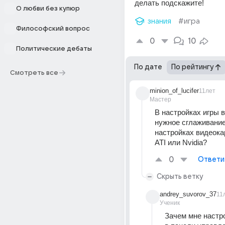
делать подскажите!
О любви без купюр
знания
#игра
Философский вопрос
0
10
Политические дебаты
По дате
По рейтингу
Смотреть все
minion_of_lucifer
11лет
Мастер
В настройках игры в
нужное сглаживание.
настройках видеокар
ATI или Nvidia?
0
Ответи
Скрыть ветку
andrey_suvorov_37
11
Ученик
Зачем мне настро