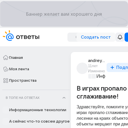
Создать пост
Главная
andrey_suvorov_37
11лет
Подп
Моя лента
Изменено
Информационн
Пространства
В играх пропало
сглаживание!
В ТОПЕ НА ОТВЕТАХ
Здравствуйте, помогите у
Информационные технологии
играх пропало сглаживани
лесенки на краях объектов
А сейчас что-то совсем другое
объекты мерцают при движ