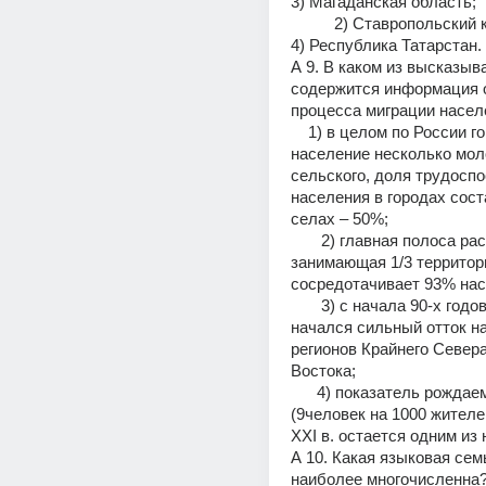
3) Магаданская область;
          2) Ставропольский край;                    
4) Республика Татарстан.
А 9. В каком из высказыва
содержится информация о
процесса миграции насел
    1) в целом по России городское 
население несколько мол
сельского, доля трудоспо
населения в городах сост
селах – 50%;
       2) главная полоса расселения, 
занимающая 1/3 территори
сосредотачивает 93% нас
       3) с начала 90-х годов XX в. 
начался сильный отток на
регионов Крайнего Севера
Востока;
      4) показатель рождаемости в России 
(9человек на 1000 жителей
XXI в. остается одним из 
А 10. Какая языковая семь
наиболее многочисленна