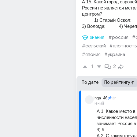
А 15. Какой город европей
России не является метал
центром?
          1) Старый Оскол;           2) Липецк;         
3) Вологда;           4) Чере
знания
#россия
#
#сельский
#плотность
#япония
#украина
1
2
По дате
По рейтингу
inga_46
3г
Гений
А 1. Какое место в 
численности насел
занимает Россия в
4) 9 
А 2. С каким госуд