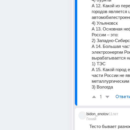
А 12. Какой из пер
городов является 
автомобилестроен
4) Ульяновск 
А 13. Основная не
России – это: 
2) Западно-Сибирская 
А 14. Большая част
электроэнергии Рос
вырабатывается на
1) ТЭС       
А 15. Какой город 
части России не яв
металлургическим
3) Вологда
1
Ответ
bidon_enotov
11лет
Гений
Тесто бывает разно