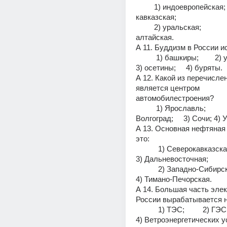
         1) индоевропейская;                  3) 
кавказская;
         2) уральская;                              4) 
алтайская.
А 11. Буддизм в России и
          1) башкиры;        2) украинцы;       
3) осетины;     4) буряты.
А 12. Какой из перечисле
является центром 
автомобилестроения?
          1) Ярославль;             2) 
Волгоград;     3) Сочи; 4)
А 13. Основная нефтяная 
это:
           1) Северокавказская;                     
3) Дальневосточная;
           2) Западно-Сибирская;                  
4) Тимано-Печорская.
А 14. Большая часть элек
России вырабатывается н
           1) ТЭС;         2) ГЭС;         3) АЭС;      
4) Ветроэнергетических у