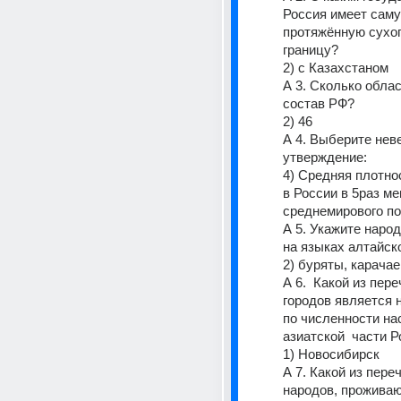
Россия имеет саму
протяжённую сухоп
границу? 
2) с Казахстаном      
А 3. Сколько облас
состав РФ?                
2) 46         
А 4. Выберите неве
утверждение: 
4) Средняя плотно
в России в 5раз ме
среднемирового по
А 5. Укажите народ
на языках алтайско
А 6.  Какой из пер
городов является 
по численности нас
азиатской  части Р
1) Новосибирск       
А 7. Какой из пере
народов, проживаю