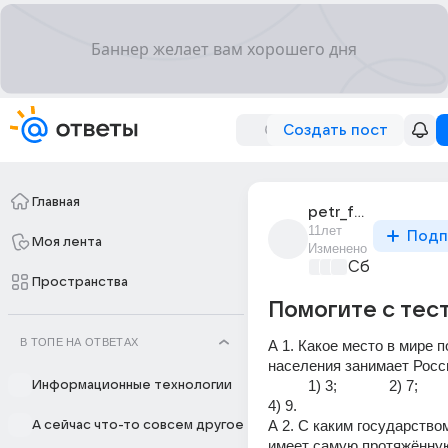
Создать пост
Главная
petr_fadeev_47
11лет
Подп
Моя лента
Изменено
Сборная До
Пространства
Помогите с тес
В ТОПЕ НА ОТВЕТАХ
А 1. Какое место в мире п
населения занимает Росс
          1) 3;             2) 7;              3) 10;                 
Информационные технологии
4) 9.
А 2. С каким государством
А сейчас что-то совсем другое
имеет самую протяжённую