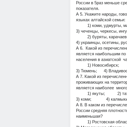
России в 5раз меньше сре
показателя.
А 5. Укажите народы, гово
языках алтайской семьи:
          1) коми, удмурты, марийцы;                            
3) чеченцы, черкесы, инг
          2) буряты, карачаевцы, башкиры;                   
4) украинцы, осетины, ру
А 6.  Какой из перечислен
является наибольшим по 
населения в азиатской  ч
          1) Новосибирск;             2) Уфа;          
3) Тюмень;      4) Владиво
А 7. Какой из перечисленн
проживающих на территор
является наиболее  мно
          1) якуты;           2) татары;               
3) коми;             4) калмык
А 8. В каком из перечисле
России средняя плотность
наименьшая?
          1) Ростовская область;                        