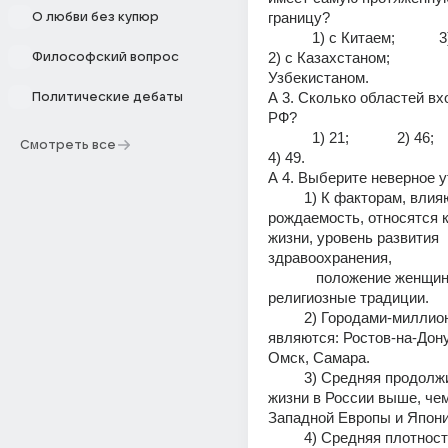
границу?
О любви без купюр
           1) с Китаем;           3) с Украиной;  
2) с Казахстаном;               
Философский вопрос
Узбекистаном.
А 3. Сколько областей вхо
Политические дебаты
РФ?                              
           1) 21;            2) 46;           3) 83;          
Смотреть все
4) 49.
А 4. Выберите неверное 
         1) К факторам, влияющим на 
рождаемость, относятся к
жизни, уровень развития 
здравоохранения,
            положение женщины в обществе, 
религиозные традиции.
         2) Городами-миллионерами 
являются: Ростов-на-Дону,
Омск, Самара.
         3) Средняя продолжительность 
жизни в России выше, чем
Западной Европы и Япони
         4) Средняя плотность населения в 