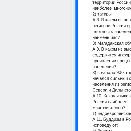
территории России,
наиболее  многоч
2) татары             
А 8. В каком из пе
регионов России ср
плотность населен
наименьшая? 
3) Магаданская об
А 9. В каком из вы
содержится информ
проявлении процес
населения? 
3) с начала 90-х го
начался сильный о
населения из регио
Севера и Дальнего
А 10. Какая языков
России наиболее 
многочисленна? 
1) индоевропейская    
А 11. Буддизм в Ро
исповедуют: 
4) буряты 