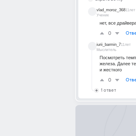
vlad_moroz_368
11лет
Ученик
нет, все драйвер
0
Отве
iurii_barmin_7
11лет
Мыслитель
Посмотреть темп
железа. Далее те
и жесткого
0
Отве
1 ответ