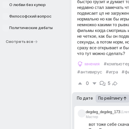
быстро грузит и думает то
О любви без купюр
недавно стал замечать что
подвисает цп не загружен.
Философский вопрос
нормально но как бы игры
немножко какими то рывка
Политические дебаты
фильмы когда смотришь и
не четкое, как бы он подв
секунды, а потом норм, но
Смотреть все
сразу все открывает и быс
что тут можно сделать?
мнения
#компьюте
#антивирус
#игра
#ф
0
5
По дате
По рейтингу
degdeg_degdeg_173
11ле
Мастер
вот тоже себе скача