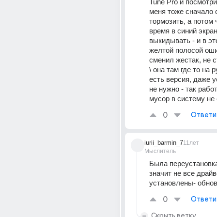
Tune Pro и посмотри 
меня тоже сначало 
тормозить, а потом ч
время в синий экран
выкидывать - и в это
желтой полосой оши
сменил жестак, не ст
\ она там где то на р
есть версия, даже у
не нужно - так работа
мусор в систему не 
0
Ответи
iurii_barmin_7
11лет
Мыслитель
Была переустановка
значит не все драйв
установлены- обно
0
Ответи
Скрыть ветку