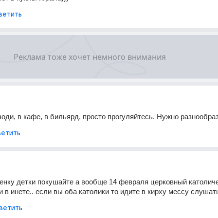
ветить
своди, в кафе, в бильярд, просто прогуляйтесь. Нужно разнообра
етить
нку детки покушайте а вообще 14 февраля церковный католиче
 в инете.. если вы оба католики то идите в кирху мессу слушать
ветить