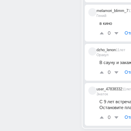
melamori_blimm_7
1
Гений
в кино
0
От
dzho_lenon
11лет
Оракул
В сауну и зака
0
От
user_47838332
11ле
Знаток
С 9 лет встреч
Остановите пла
0
От