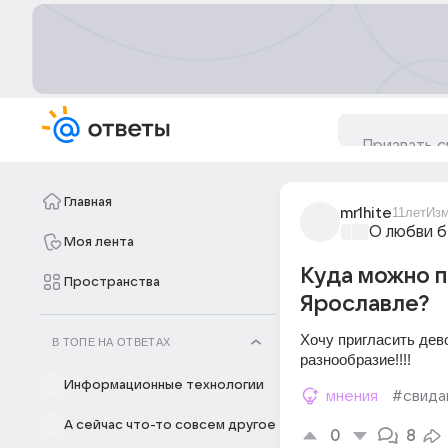
Главная
mr1hite
11лет
Из
О любви б
Моя лента
Куда можно п
Пространства
Ярославле?
Хочу пригласить дево
В ТОПЕ НА ОТВЕТАХ
разнообразие!!!!
Информационные технологии
мнения
#свида
А сейчас что-то совсем другое
0
8