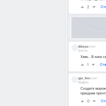
2
От
ddosya
11лет
Знаток
Хмм... В кино 
1
Отв
igor_finn
11лет
Мудрец
Сходите мороже
праздник прочти
0
От