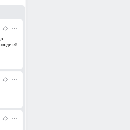
а 
оводи её 