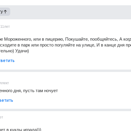
гу
11лет
е Мороженного, или в пицерию, Покушайте, пообщяйтесь, А когд
сходите в парк или просто погуляйте на улице, И в канце дня пр
ельно) Удачи)
ветить
ллект
енного дня, пусть там ночует
ветить
ет
лет в куклы играла)))