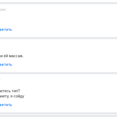
1лет
ветить
жи ей массаж.
ветить
т
аетесь тип?
нету, я сойду
ветить