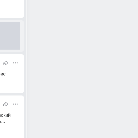
зие
ский 
...