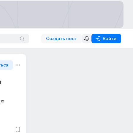
Создать пост
Войти
ться
в
о 