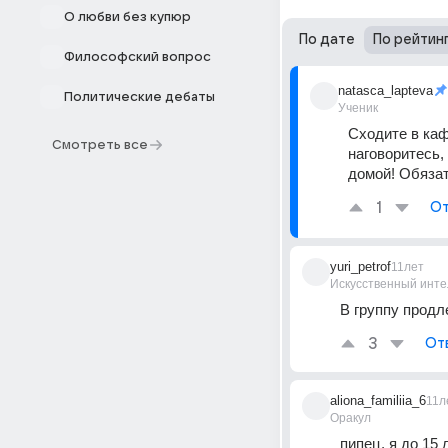
О любви без купюр
По дате
По рейтин
Философский вопрос
natasca_lapteva
Политические дебаты
Ученик
Сходите в каф
Смотреть все
наговоритесь, 
домой! Обязат
1
От
yuri_petrof
11лет
Искусственный инте
В группу продл
3
От
aliona_familiia_6
11л
Оракул
пипец, я до 15 