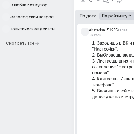
0
4
О любви без купюр
По дате
По рейтингу
Философский вопрос
Политические дебаты
ekaterina_51935
11лет
Знаток
1. Заходишь в ВК и 
Смотреть все
"Настройки".
2. Выбираешь вклад
3. Листаешь вниз и 
оглавление "Настро
номера"
4. Кликаешь "Извини
телефона"
5. Вводишь свой ста
далее уже по инстр