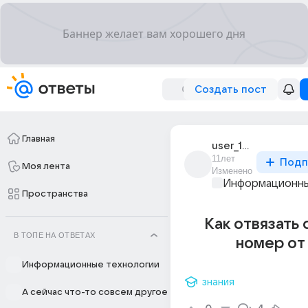
Создать пост
Главная
user_194182714
11лет
Подп
Моя лента
Изменено
Информационны
Пространства
Как отвязать
В ТОПЕ НА ОТВЕТАХ
номер от
Информационные технологии
знания
А сейчас что-то совсем другое