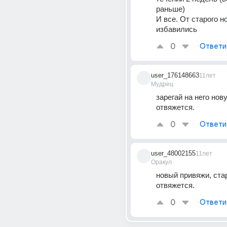
раньше)
И все. От старого н
избавились
0
Ответи
user_176148663
11лет
Мудрец
зарегай на него нову
отвяжется.
0
Ответи
user_48002155
11лет
Оракул
новый привяжи, ста
отвяжется.
0
Ответи