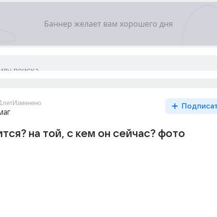
1лет
Изменено
Подписа
маг
тся? на той, с кем он сейчас? фото