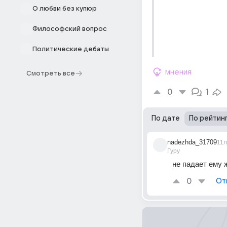
О любви без купюр
Философский вопрос
Политические дебаты
мнения
Смотреть все
0
1
По дате
По рейтин
nadezhda_31709
11л
Гуру
не падает ему 
0
От