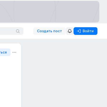
Создать пост
Войти
ться