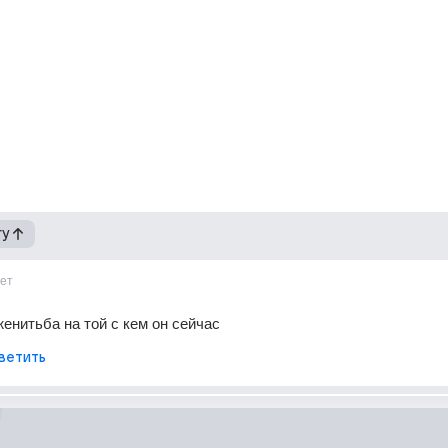
гу
ет
женитьба на той с кем он сейчас
ветить