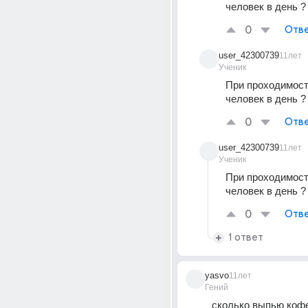
человек в день ?
0
Отве
user_42300739
11лет
Ученик
При проходимости
человек в день ?
0
Отве
user_42300739
11лет
Ученик
При проходимости
человек в день ?
0
Отве
1 ответ
yasvo
11лет
Гений
сколько выпью кофе,