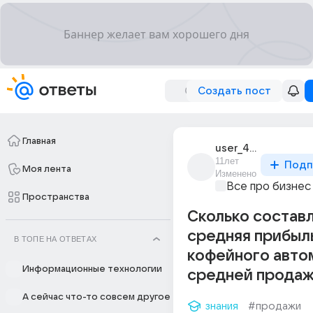
Создать пост
Главная
user_42300739
11лет
Подп
Моя лента
Изменено
Все про бизнес
Пространства
Сколько состав
средняя прибыл
В ТОПЕ НА ОТВЕТАХ
кофейного автом
Информационные технологии
средней продаж
А сейчас что-то совсем другое
знания
#продажи