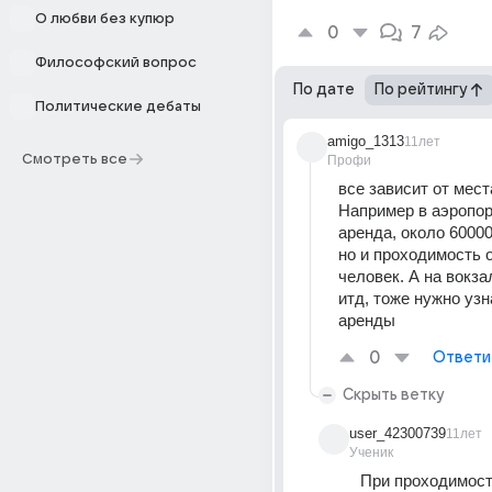
О любви без купюр
0
7
Философский вопрос
По дате
По рейтингу
Политические дебаты
amigo_1313
11лет
Смотреть все
Профи
все зависит от места
Например в аэропор
аренда, около 60000
но и проходимость о
человек. А на вокзал
итд, тоже нужно узн
аренды
0
Ответи
Скрыть ветку
user_42300739
11лет
Ученик
При проходимости