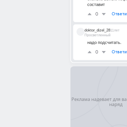
составит
0
Ответи
doktor_dizel_28
11лет
Просветленный
надо подсчитать.
0
Ответи