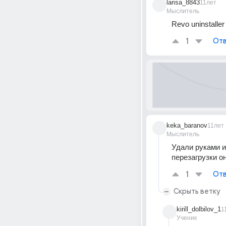
larisa_8843
11лет
Мыслитель
Revo uninstall
1
Отв
keka_baranov
11лет
Мыслитель
Удали руками и
перезагрузки о
1
Отв
Скрыть ветку
kirill_dolbilov_1
1
Ученик