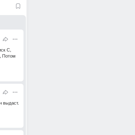
к С, 
, Потом 
 выдаст. 