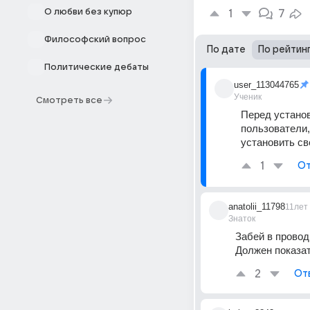
О любви без купюр
1
7
Философский вопрос
По дате
По рейтин
Политические дебаты
user_113044765
Ученик
Смотреть все
Перед установ
пользователи, 
установить с
1
От
anatolii_11798
11лет
Знаток
Забей в провод
Должен показат
2
От