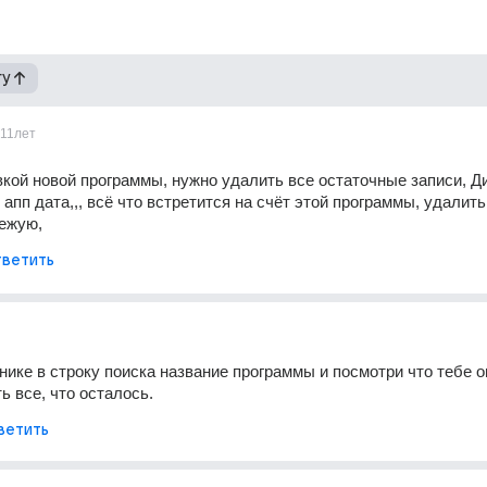
гу
11лет
кой новой программы, нужно удалить все остаточные записи, Дис
апп дата,,, всё что встретится на счёт этой программы, удалить
вежую,
ветить
нике в строку поиска название программы и посмотри что тебе он
ь все, что осталось.
ветить