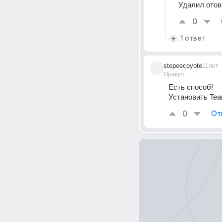
Удалил отов
0
1 ответ
stepeecoyote
11лет
Оракул
Есть способ!
Установить Tea
0
От