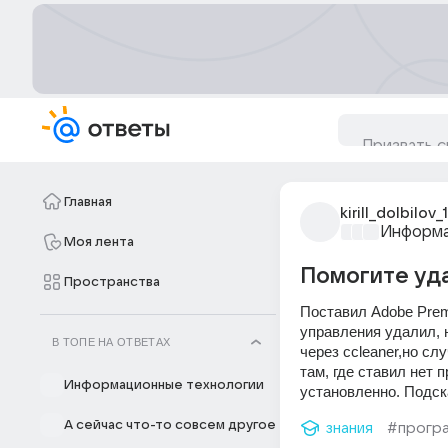
Главная
kirill_dolbilov_1
Информа
Моя лента
Помогите уда
Пространства
Поставил Adobe Premi
управления удалил, 
В ТОПЕ НА ОТВЕТАХ
через ccleaner,но сл
там, где ставил нет 
Информационные технологии
установленно. Подска
А сейчас что-то совсем другое
знания
#прогр