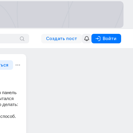
Создать пост
Войти
ться
 панель 
ытался 
 делать: 
 способ.