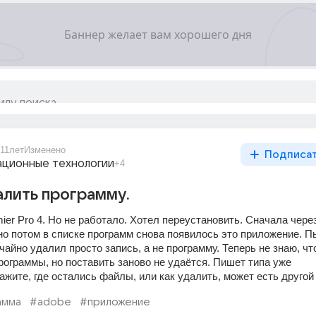
11лет
Изменено
Подписа
ционные технологии
+4
лить программу.
er Pro 4. Но не работало. Хотел переустановить. Сначала через
но потом в списке программ снова появилось это приложение. П
учайно удалил просто запись, а не программу. Теперь не знаю, что
программы, но поставить заново не удаётся. Пишет типа уже 
жите, где остались файлы, или как удалить, может есть другой
амма
#adobe
#приложение