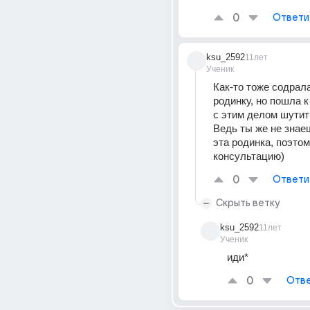
0
Ответи
ksu_2592
11лет
Ученик
Как-то тоже содрал
родинку, но пошла к 
с этим делом шутить
Ведь ты же не знаеш
эта родинка, поэтом
консультацию)
0
Ответи
Скрыть ветку
ksu_2592
11лет
Ученик
иди*
0
Отве