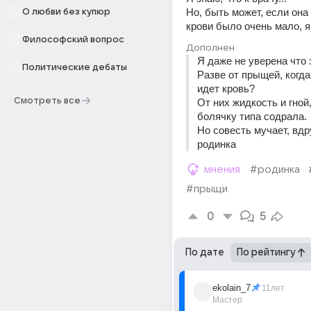
Но, быть может, если она 
О любви без купюр
крови было очень мало, 
Философский вопрос
Дополнен
Я даже не уверена что 
Политические дебаты
Разве от прыщей, когда
идет кровь? 
Смотреть все
От них жидкость и гной,
болячку типа содрала. 
Но совесть мучает, вдру
родинка
мнения
#родинка
#прыщи
0
5
По дате
По рейтингу
ekolain_7
11лет
Мастер