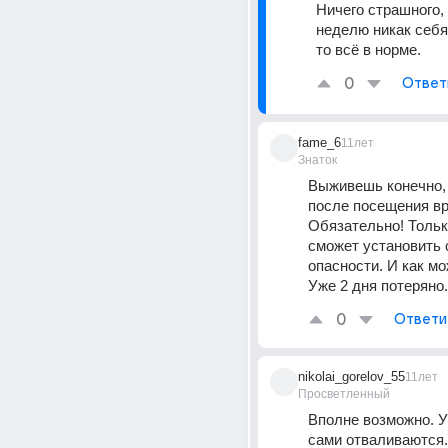
Ничего страшного, 
неделю никак себя 
то всё в норме.
0
Ответ
fame_6
11лет
Знаток
Выживешь конечно, 
после посещения вра
Обязательно! Только
сможет установить 
опасности. И как мо
Уже 2 дня потеряно.
0
Ответи
nikolai_gorelov_55
11лет
Просветленный
Вполне возможно. У
сами отваливаются.