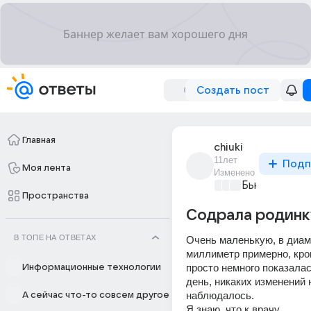
Создать пост
Главная
chiuki
11лет
Подп
Моя лента
Изменено
Бьютилэнд
+3
Пространства
Содрала родинк
В ТОПЕ НА ОТВЕТАХ
Очень маленькую, в диам
миллиметр примерно, кров
просто немного показалас
Информационные технологии
день, никаких изменений н
наблюдалось.
А сейчас что-то совсем другое
Я знаю, что к врачу...