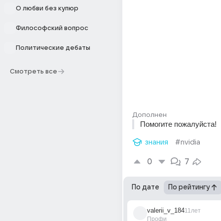
О любви без купюр
Философский вопрос
Политические дебаты
Смотреть все
Дополнен
Помогите пожалуйста!
знания
#nvidia
0
7
По дате
По рейтингу
valerii_v_184
11лет
Профи