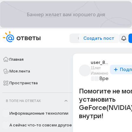
Создать пост
Главная
user_81421734
11лет
Подп
Моя лента
Изменено
Время игр
+1
Пространства
Помогите не мо
установить
В ТОПЕ НА ОТВЕТАХ
GeForce(NVIDIA
Информационные технологии
внутри!
А сейчас что-то совсем другое