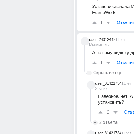
Установи сначала Mi
FrameWork
1
Ответи
user_24012442
11лет
Мыслитель
А на саму видюху д
1
Ответи
Скрыть ветку
user_81421734
11лет
Ученик
Наверное, нет! А 
установить?
0
Отве
2 ответа
user_81421734
11лет