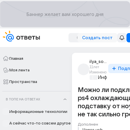
Создать пост
Главная
ilya_sotnikov_4
11лет
Подп
Моя лента
Изменено
Информационн
Пространства
Можно ли подкл
ps4 охлаждающ
В ТОПЕ НА ОТВЕТАХ
подставку от но
Информационные технологии
не так сильно гр
А сейчас что-то совсем другое
Дополнен
Через usb