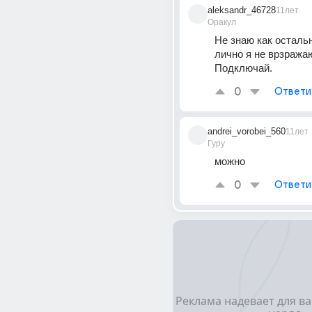
aleksandr_46728
11лет
Оракул
Не знаю как остальн
лично я не врзража
Подключай.
0
Ответи
andrei_vorobei_560
11лет
Гуру
можно
0
Ответи