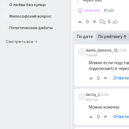
О любви без купюр
мнения
#usb
Философский вопрос
0
4
Политические дебаты
По дате
По рейтингу
Смотреть все
danila_platonov_31
11лет
Ученик
Можно если подстав
подключается чере
0
Ответи
lam1q_1
11лет
Мастер
Можно конечно
0
Ответи