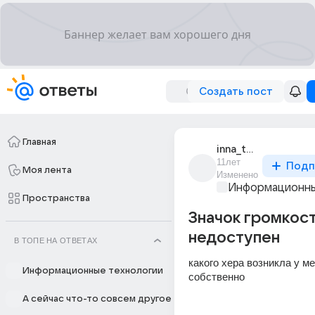
Создать пост
Главная
inna_tokareva_51
11лет
Подп
Моя лента
Изменено
Информационны
Пространства
Значок громкос
недоступен
В ТОПЕ НА ОТВЕТАХ
какого хера возникла у ме
Информационные технологии
собственно
А сейчас что-то совсем другое