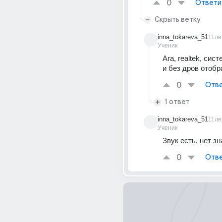
0
Ответи
Скрыть ветку
inna_tokareva_51
11ле
Ученик
Ага, realtek, сис
и без дров отоб
0
Отве
1 ответ
inna_tokareva_51
11ле
Ученик
Звук есть, нет зн
0
Отве