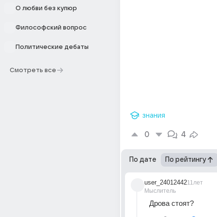
О любви без купюр
Философский вопрос
Политические дебаты
Смотреть все
знания
0
4
По дате
По рейтингу
user_24012442
11лет
Мыслитель
Дрова стоят?