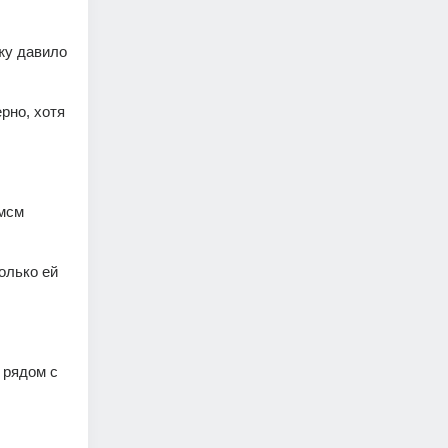
жу давило 
рно, хотя 
мсм 
лько ей 
рядом с 