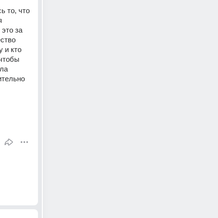
 то, что 
 
это за 
ство 
 и кто 
чтобы 
ла 
тельно 