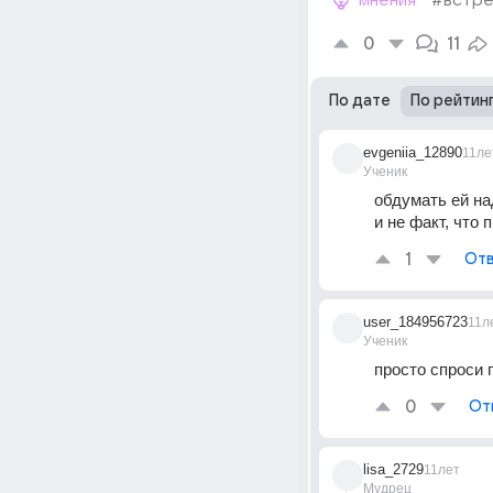
мнения
#встре
0
11
По дате
По рейтин
evgeniia_12890
11ле
Ученик
обдумать ей на
и не факт, что
1
Отв
user_184956723
11л
Ученик
просто спроси 
0
От
lisa_2729
11лет
Мудрец