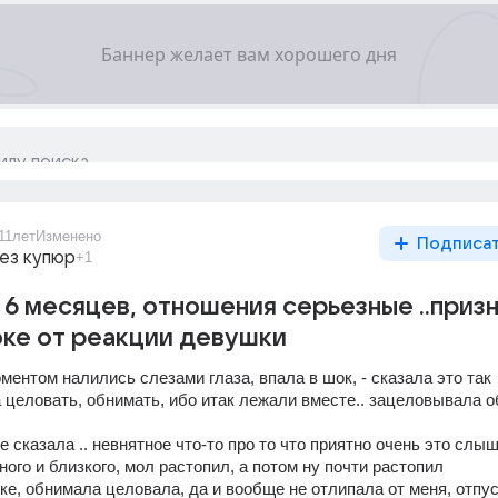
11лет
Изменено
Подписа
ез купюр
+1
6 месяцев, отношения серьезные ..призн
шоке от реакции девушки
оментом налились слезами глаза, впала в шок, - сказала это так 
а целовать, обнимать, ибо итак лежали вместе.. зацеловывала о
е сказала .. невнятное что-то про то что приятно очень это слыш
ного и близкого, мол растопил, а потом ну почти растопил
ке, обнимала целовала, да и вообще не отлипала от меня, отпус