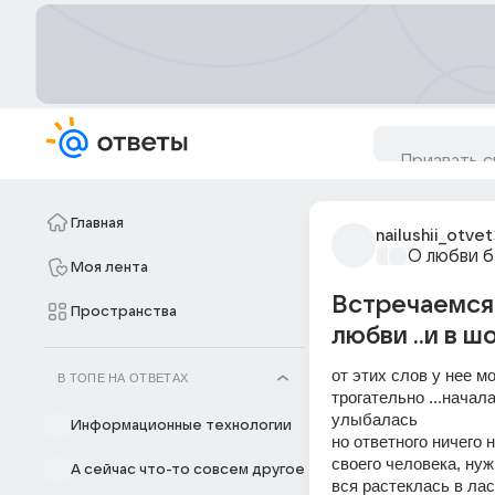
Главная
nailushii_otvet
О любви б
Моя лента
Встречаемся 
Пространства
любви ..и в 
от этих слов у нее м
В ТОПЕ НА ОТВЕТАХ
трогательно ...начал
улыбалась
Информационные технологии
но ответного ничего н
своего человека, нуж
А сейчас что-то совсем другое
вся растеклась в лас