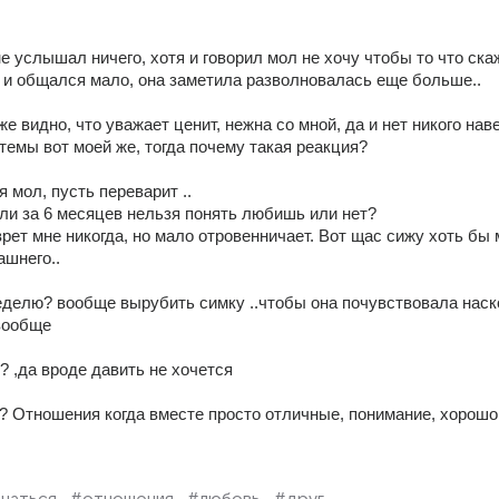
 не услышал ничего, хотя и говорил мол не хочу чтобы то что ска
ал и общался мало, она заметила разволновалась еще больше..
же видно, что уважает ценит, нежна со мной, да и нет никого наве
 темы вот моей же, тогда почему такая реакция? 
я мол, пусть переварит ..
ели за 6 месяцев нельзя понять любишь или нет? 
рет мне никогда, но мало отровенничает. Вот щас сижу хоть бы 
ашнего..
еделю? вообще вырубить симку ..чтобы она почувствовала наско
 вообще
? ,да вроде давить не хочется
? Отношения когда вместе просто отличные, понимание, хорошо 