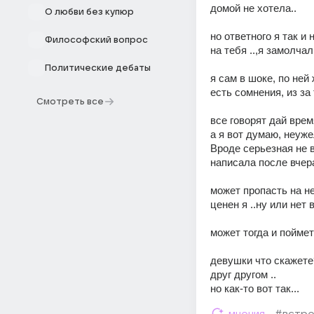
домой не хотела..
О любви без купюр
но ответного я так и
Философский вопрос
на тебя ..,я замолч
Политические дебаты
я сам в шоке, по ней 
есть сомнения, из за
Смотреть все
все говорят дай врем
а я вот думаю, неуж
Вроде серьезная не в
написала после вчер
может пропасть на н
ценен я ..ну или нет
может тогда и поймет
девушки что скажете
друг другом ..
но как-то вот так...