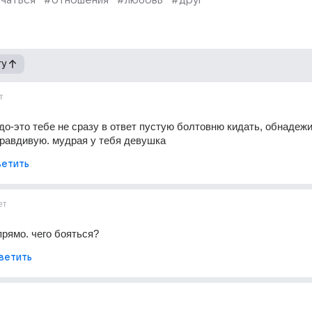
чаться
#отношения
#любовь
#друг
гу
т
до-это тебе не сразу в ответ пустую болтовню кидать, обнадеж
 правдивую. мудрая у тебя девушка
етить
ет
прямо. чего бояться?
ветить