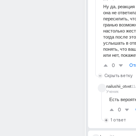
Ну да, реакция
она не ответила
пересилить, что
гранью возможн
настолько жестк
тогда после эт
услышать в отв
понять, что ва
или нет, покаже
0
От
Скрыть ветку
nailushii_otvet
11
Ученик
Есть вероят
0
1 ответ