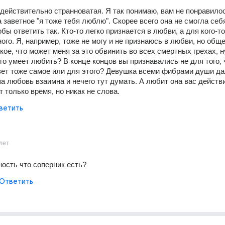
 действительно странноватая. Я так понимаю, вам не понравилось
 заветное "я тоже тебя люблю". Скорее всего она не смогла себя
бы ответить так. Кто-то легко признается в любви, а для кого-то 
ого. Я, например, тоже не могу и не признаюсь в любви, но обще
ое, что может меня за это обвинить во всех смертных грехах, ну
ого умеет любить? В конце концов вы признавались не для того, 
ет тоже самое или для этого? Девушка всеми фибрами души да
ша любовь взаимна и нечего тут думать. А любит она вас действи
т только время, но никак не слова.
ветить
лет
ность что соперник есть?
Ответить