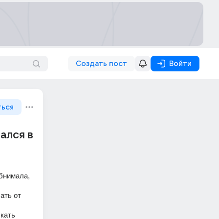
Создать пост
Войти
ться
ался в
бнимала, 
ать от 
кать 