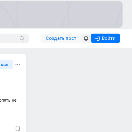
Создать пост
Войти
ться
пять не 