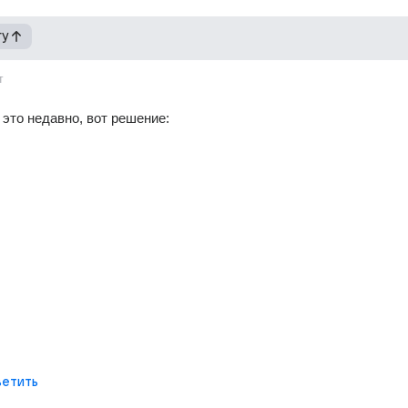
гу
т
это недавно, вот решение:
етить