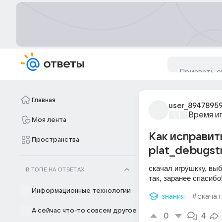
Главная
user_8947895
Время и
Моя лента
Как исправит
Пространства
plat_debugstr
скачал игрушкку, выб
В ТОПЕ НА ОТВЕТАХ
так, заранее спасибо
Информационные технологии
знания
#скачат
А сейчас что-то совсем другое
0
4