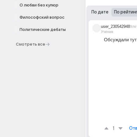
О любви без купюр
По дате
По рейтин
Философский вопрос
user_230542948
9ле
Политические дебаты
Ученик
Обсуждали тут 
Смотреть все
1
Отв