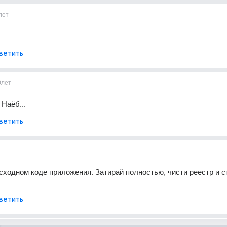
лет
ветить
0лет
 Наёб...
ветить
сходном коде приложения. Затирай полностью, чисти реестр и ст
ветить