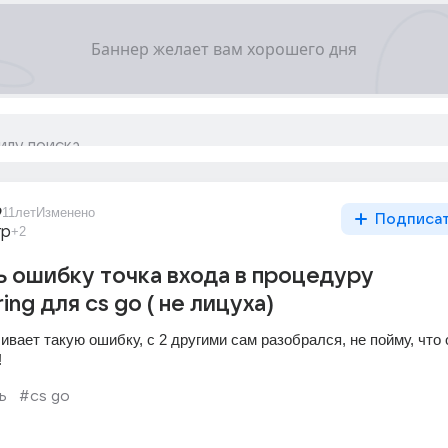
9
11лет
Изменено
Подписа
гр
+2
ь ошибку точка входа в процедуру
ing для cs go ( не лицуха)
ивает такую ошибку, с 2 другими сам разобрался, не пойму, что о
!
ь
#cs go