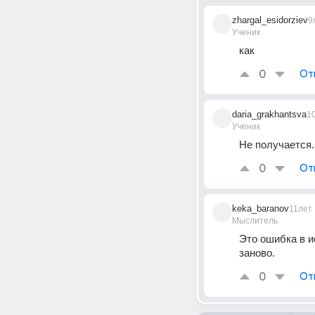
zhargal_esidorziev
9
Ученик
как
0
От
daria_grakhantsva
1
Ученик
Не получается.
0
От
keka_baranov
11лет
Мыслитель
Это ошибка в и
заново.
0
От