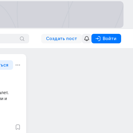
Создать пост
Войти
ться
лет. 
и и 