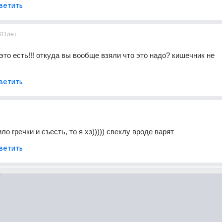
ветить
3
11лет
это есть!!! откуда вы вообще взяли что это надо? кишечник не 
ветить
ло гречки и съесть, то я хз))))) свеклу вроде варят
ветить