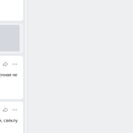
чная не 
, свёклу 