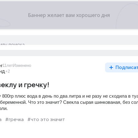
er
11лет
Изменено
Подписа
нд
+2
веклу и гречку!
 800гр плюс вода в день по два литра и не разу не сходила в туа
беременной. Что это значит? Свекла сырая шинкованая, без сол
оли.
а
#гречка
#что это значит