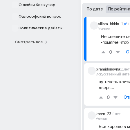
О любви без купюр
По дате
По рейтин
Философский вопрос
viliam_birkin_1
1
Политические дебаты
Ученик
Не спешите се
-помягче чтоб
Смотреть все
0
О
piramidonovna
11лет
Искусственный инте
ну теперь клиз
дверь...
0
От
koren_23
11лет
Ученик
Всё хорошо в м