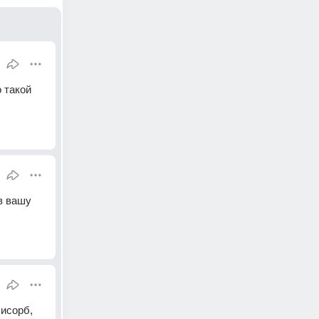
такой 
 вашу 
исорб, 