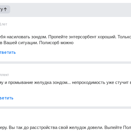
гу
1лет
бя насиловать зондом. Пропейте энтерсорбент хороший. Только 
 в Вашей ситуации. Полисорб можно
тветить
ллект
му и промывание желудка зондом... непроходимость уже стучит в
ветить
еру. Вы так до расстройства свой желудок довели. Выпейте Пол