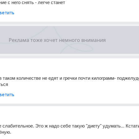
ие с него снять - легче станет
ветить
 таком количестве не едят и гречки почти килограмм- поджелудо
ться
ветить
 слабительное. Это ж надо себе такую "диету" удумать... Кстати
ёную.