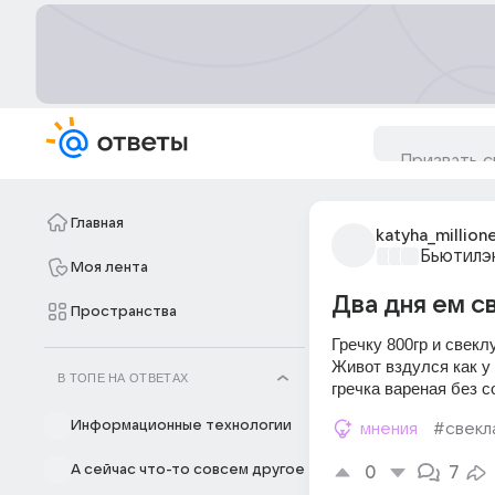
Главная
katyha_million
Бьютилэ
Моя лента
Два дня ем с
Пространства
Гречку 800гр и свеклу
Живот вздулся как у 
В ТОПЕ НА ОТВЕТАХ
гречка вареная без с
Информационные технологии
мнения
#свекл
А сейчас что-то совсем другое
0
7