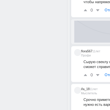
чтобы напряжен
0
От
flora567
11лет
Профи
Сырую свеклу в
сможет справи
0
От
ifa_18
11лет
Мыслитель
Срочно примете
нужно есть вар