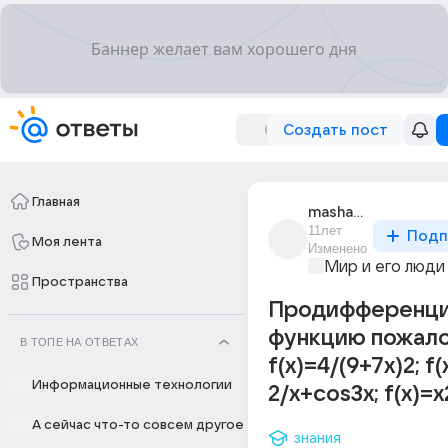
Создать пост
Главная
masha_novikova_557
11лет
Подп
Моя лента
Изменено
Мир и его люди
Пространства
Продифференц
функцию пожал
В ТОПЕ НА ОТВЕТАХ
f(x)=4/(9+7x)2; f(
Информационные технологии
2/x+cos3x; f(x)=
А сейчас что-то совсем другое
знания