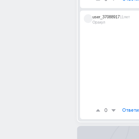
user_37088917
11лет
Оракул
0
Ответи