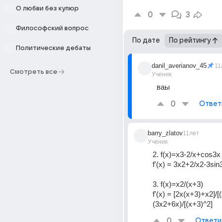
О любви без купюр
0
3
Философский вопрос
По дате
По рейтингу
Политические дебаты
danil_averianov_45
11
Смотреть все
Ученик
ваы
0
Ответ
barry_zlatov
11лет
Ученик
2. f(x)=x3-2/x+cos3x
f'(x) = 3x2+2/x2-3sin
3. f(x)=x2/(x+3)
f'(x) = [2x(x+3)+x2]/[
(3x2+6x)/[(x+3)^2]
0
Ответи