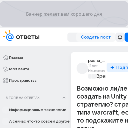
Создать пост
Главная
pasha_noy
11лет
Подп
Моя лента
Изменено
Время игр
+1
Пространства
Возможно ли/ле
создать на Unity
В ТОПЕ НА ОТВЕТАХ
стратегию? стр
Информационные технологии
типа warcraft, е
то подскажите н
А сейчас что-то совсем другое