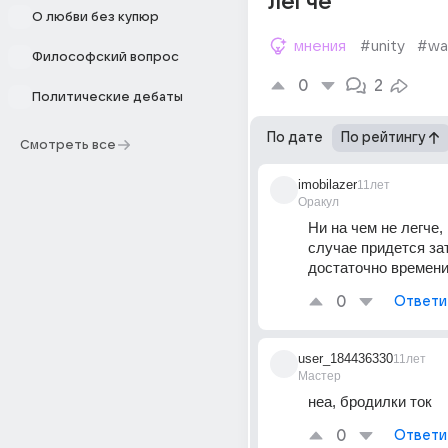
легче
О любви без купюр
мнения
#unity
#wa
Философский вопрос
0
2
Политические дебаты
По дате
По рейтингу
Смотреть все
imobilazer
11лет
Оракул
Ни на чем не легче,
случае придется зат
достаточно времени
0
Ответи
user_184436330
11лет
Мастер
неа, бродилки ток
0
Ответи