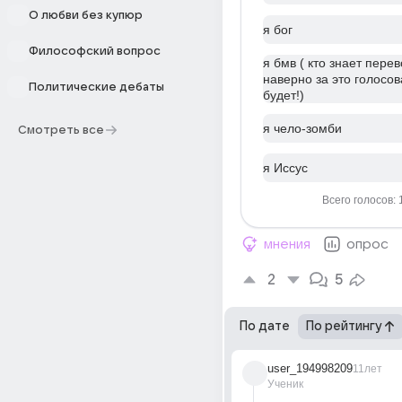
О любви без купюр
я бог
Философский вопрос
я бмв ( кто знает перев
наверно за это голосов
Политические дебаты
будет!)
я чело-зомби
Смотреть все
я Иссус
Всего голосов: 
мнения
опрос
2
5
По дате
По рейтингу
user_194998209
11лет
Ученик