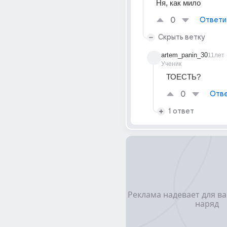
Ня, как мило
0
Ответи
Скрыть ветку
artem_panin_30
11лет
Ученик
ТОЕСТЬ?
0
Отве
1 ответ