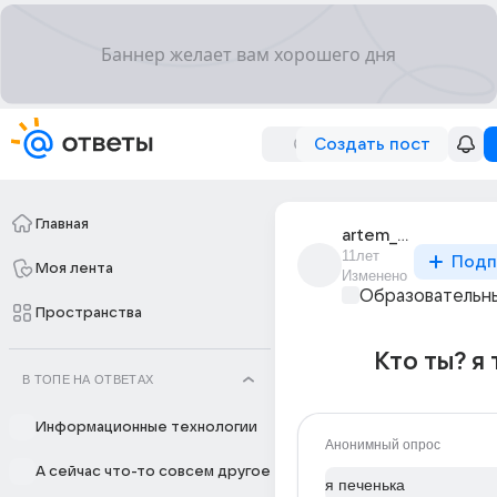
Создать пост
Главная
artem_panin_30
11лет
Подп
Моя лента
Изменено
Образовательны
Пространства
Кто ты? я 
В ТОПЕ НА ОТВЕТАХ
Информационные технологии
Анонимный опрос
А сейчас что-то совсем другое
я печенька