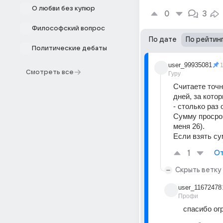
О любви без купюр
0
3
Философский вопрос
По дате
По рейтин
Политические дебаты
user_99935081
Смотреть все
Гуру
Считаете точн
дней, за котор
- столько раз
Сумму просроч
меня 26).
Если взять су
1
От
Скрыть ветку
user_11672478
Профи
спасибо огр