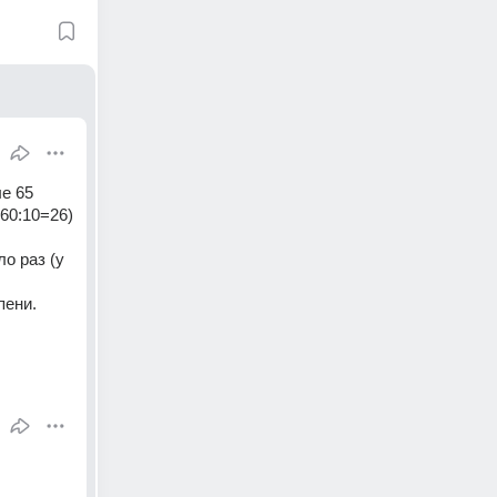
е 65 
60:10=26) 
 раз (у 
пени.