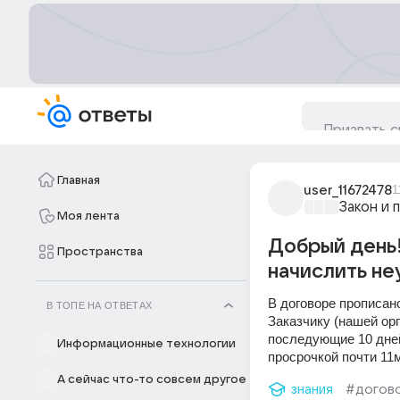
Главная
user_11672478
1
Закон и 
Моя лента
Добрый день!
Пространства
начислить не
В договоре прописан
В ТОПЕ НА ОТВЕТАХ
Заказчику (нашей орг
последующие 10 дней
Информационные технологии
просрочкой почти 11
А сейчас что-то совсем другое
знания
#догов