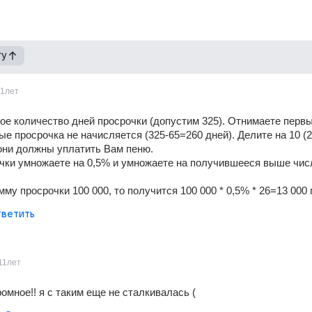
гу
11лет
ое количество дней просрочки (допустим 325). Отнимаете первы
ые просрочка не начисляется (325-65=260 дней). Делите на 10 (2
 они должны уплатить Вам пеню. 
ки умножаете на 0,5% и умножаете на получившееся выше число
мму просрочки 100 000, то получится 100 000 * 0,5% * 26=13 000 
ветить
11лет
омное!! я с таким еще не сталкивалась (