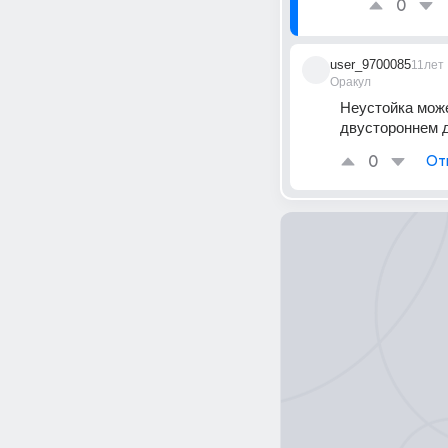
0
user_9700085
11лет
Оракул
Неустойка може
двустороннем д
0
От