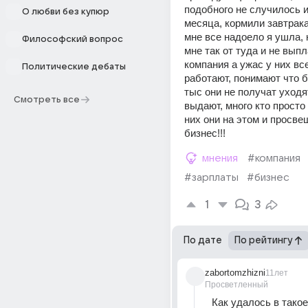
подобного не случилось и 
О любви без купюр
месяца, кормили завтрака
мне все надоело я ушла, 
Философский вопрос
мне так от туда и не выпл
компания а ужас у них все
Политические дебаты
работают, понимают что б
тыс они не получат уходят
Смотреть все
выдают, много кто просто 
них они на этом и просве
бизнес!!!
мнения
#компания
#зарплаты
#бизнес
1
3
По дате
По рейтингу
zabortomzhizni
11лет
Просветленный
Как удалось в такое г.