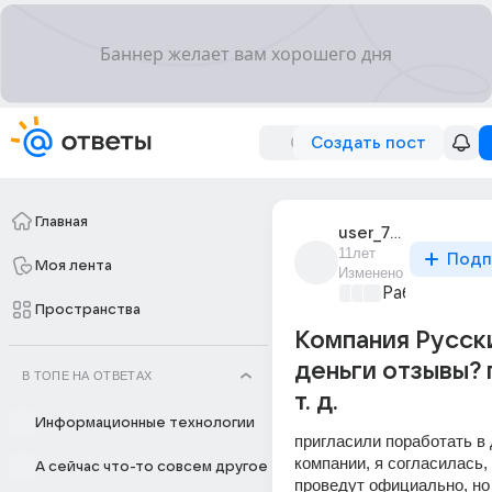
Создать пост
Главная
user_78702593
11лет
Подп
Моя лента
Изменено
Работа и ее 
Пространства
Компания Русск
деньги отзывы? г
В ТОПЕ НА ОТВЕТАХ
т. д.
Информационные технологии
пригласили поработать в 
компании, я согласилась, 
А сейчас что-то совсем другое
проведут официально, но 