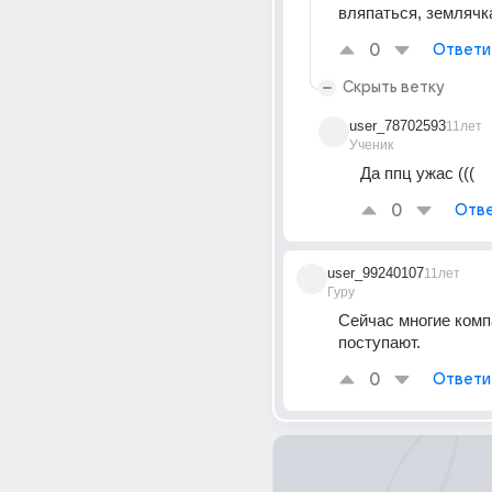
вляпаться, землячк
0
Ответи
Скрыть ветку
user_78702593
11лет
Ученик
Да ппц ужас (((
0
Отве
user_99240107
11лет
Гуру
Сейчас многие компа
поступают.
0
Ответи