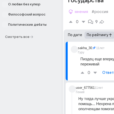
государства
О любви без купюр
мнения
#россия
Философский вопрос
0
9
Политические дебаты
По дате
По рейтингу
Смотреть все
sakha_30
11лет
Гуру
Пиздец еще вперед
переживай
0
Ответ
user_677561
11лет
Гений
Ну тогда лучше укра
помощь... Нехрена 
ополченцам помога