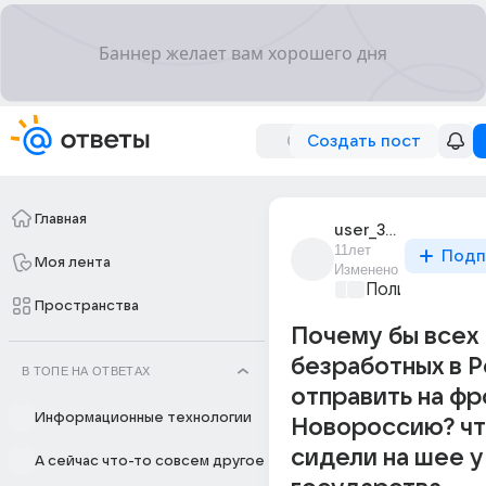
Создать пост
Главная
user_3226753
11лет
Подп
Моя лента
Изменено
Политические
Пространства
Почему бы всех
безработных в Р
В ТОПЕ НА ОТВЕТАХ
отправить на фр
Информационные технологии
Новороссию? чт
сидели на шее у
А сейчас что-то совсем другое