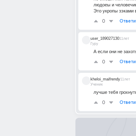
людоеы и человечин
Это укропы зэками 
0
Ответи
user_189027130
11лет
Гуру
А если они не захот
0
Ответи
kheloi_maifrendy
11лет
Ученик
лучше тебя грохнут
0
Ответи