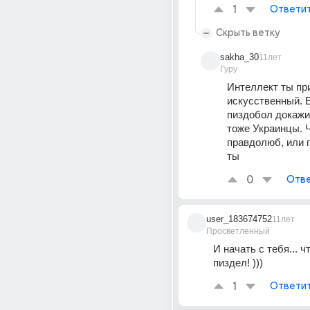
1
Ответи
Скрыть ветку
sakha_30
11лет
Гуру
Интеллект ты при
искусственный. Е
пиздобол докажи.
тоже Украинцы. Ч
правдолюб, или п
ты
0
Отве
user_183674752
11лет
Просветленный
И начать с тебя... 
пиздел! )))
1
Ответи