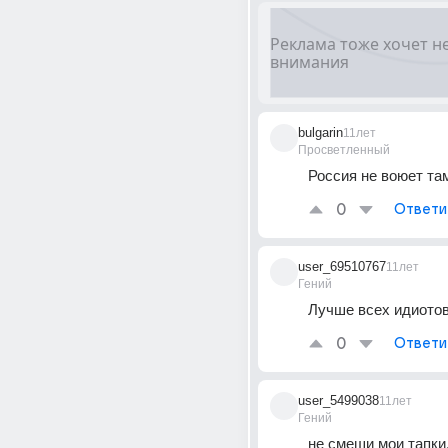
bulgarin
11лет
Просветленный
Россия не воюет та
0
Ответи
user_69510767
11лет
Гений
Лучше всех идиото
0
Ответи
user_5499038
11лет
Гений
не смеши мои тапки,