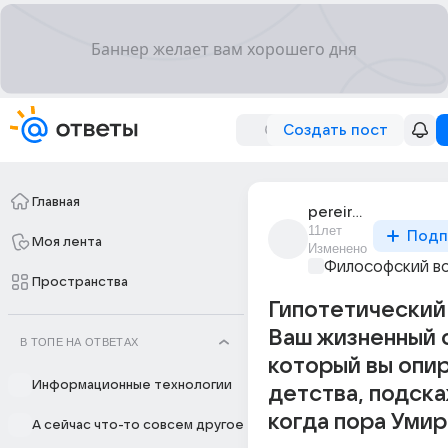
Создать пост
Главная
pereira_the_king
11лет
Подп
Моя лента
Изменено
Философский в
Пространства
Гипотетический 
Ваш жизненный о
В ТОПЕ НА ОТВЕТАХ
который вы опи
Информационные технологии
детства, подск
когда пора Умир
А сейчас что-то совсем другое