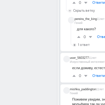
0
Ответи
Скрыть ветку
pereira_the_king
11лет
Гений
для какого?
0
Отве
1 ответ
user_5603277
11лет
Искусственный интеллект
если доживу, естес
0
Ответи
mishka_paddington
11лет
Гений
Поживем увидим, зна
мольфара так он чув