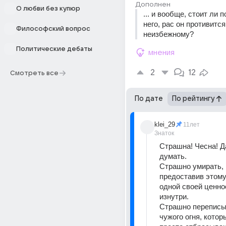
Дополнен
О любви без купюр
... и вообще, стоит ли п
него, рас он противится
Философский вопрос
неизбежному?
Политические дебаты
мнения
2
12
Смотреть все
По дате
По рейтингу
klei_29
11лет
Знаток
Страшна! Чесна! Д
думать.
Страшно умирать, 
предоставив этому 
одной своей ценнос
изнутри.
Страшно переписы
чужого огня, котор