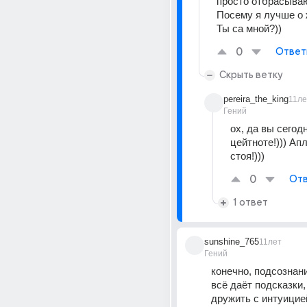
просто отбрасываю
Посему я лучше о 
Ты са мной?))
0
Ответ
Скрыть ветку
pereira_the_king
11ле
Гений
ох, да вы сегодн
цейтноте!))) Ап
стоя!)))
0
Отв
1 ответ
sunshine_765
11лет
Гений
конечно, подсознани
всё даёт подсказки,
дружить с интуицией