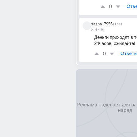
0
Отве
sasha_7956
11лет
Ученик
Деньги приходят в т
24часов, ожидайте!
0
Ответи