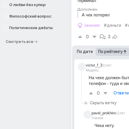
терминал
О любви без купюр
Дополнен
А чек потерял
Философский вопрос
мнения
#деньги
#
Политические дебаты
0
3
Смотреть все
По дате
По рейтингу
victor_f_3
11лет
Мудрец
На чеке должен быт
телефон - туда и зв
0
Ответи
Скрыть ветку
pavel_prokhiro
11лет
Ученик
Чека нету