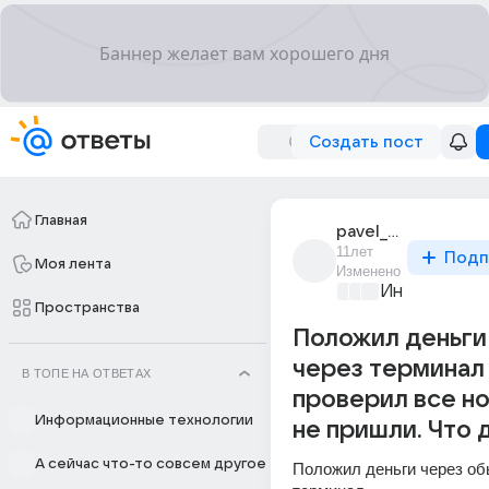
Создать пост
Главная
pavel_prokhiro
11лет
Подп
Моя лента
Изменено
Информацио
Пространства
Положил деньги
через терминал
В ТОПЕ НА ОТВЕТАХ
проверил все но
Информационные технологии
не пришли. Что 
А сейчас что-то совсем другое
Положил деньги через об