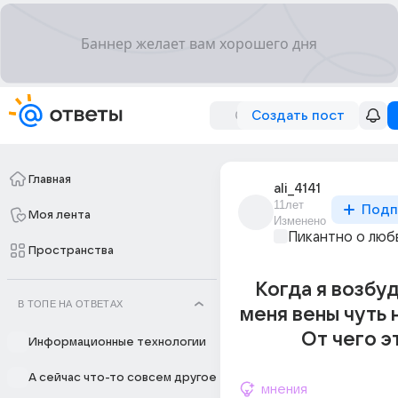
Создать пост
Главная
ali_4141
11лет
Подп
Моя лента
Изменено
Пикантно о люб
Пространства
Когда я возбу
В ТОПЕ НА ОТВЕТАХ
меня вены чуть 
От чего э
Информационные технологии
А сейчас что-то совсем другое
мнения