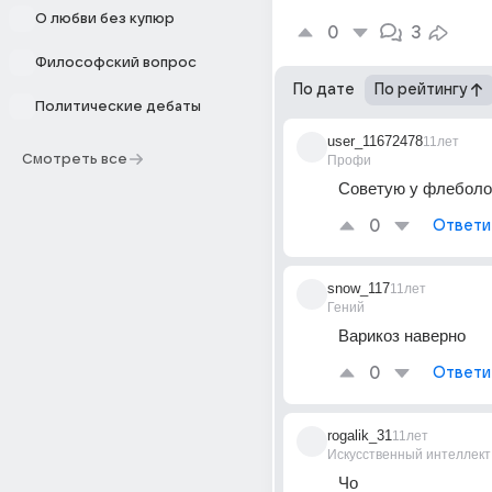
О любви без купюр
0
3
Философский вопрос
По дате
По рейтингу
Политические дебаты
user_11672478
11лет
Смотреть все
Профи
Советую у флеболог
0
Ответи
snow_117
11лет
Гений
Варикоз наверно
0
Ответи
rogalik_31
11лет
Искусственный интеллект
Чо