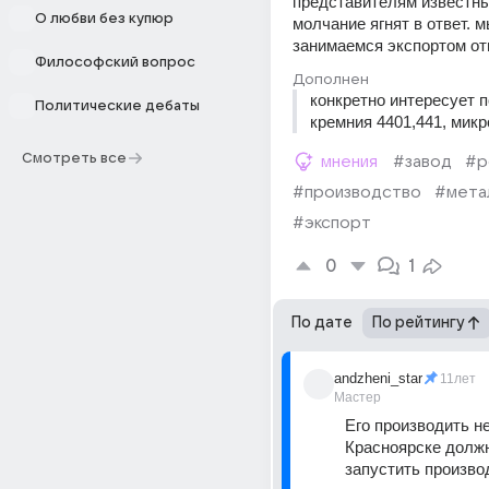
представителям известных
О любви без купюр
молчание ягнят в ответ. м
занимаемся экспортом от
Философский вопрос
Дополнен
конкретно интересует п
Политические дебаты
кремния 4401,441, мик
Смотреть все
мнения
#завод
#р
#производство
#мета
#экспорт
0
1
По дате
По рейтингу
andzheni_star
11лет
Мастер
Его производить не
Красноярске долж
запустить произво