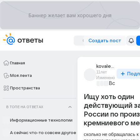
Создать пост
Главная
kovaleva_olga_107
11лет
Подп
Моя лента
Изменено
Все про биз
Пространства
Ищу хоть один
действующий за
В ТОПЕ НА ОТВЕТАХ
России по прои
Информационные технологии
кремниевого ме
А сейчас что-то совсем другое
сколько не обращалась к 