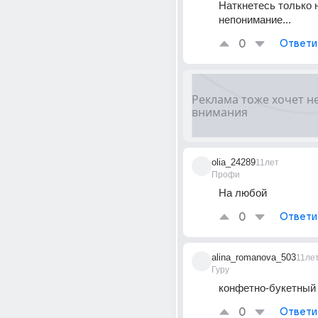
Наткнетесь только н
непонимание...
0
Ответи
olia_24289
11лет
Профи
На любой
0
Ответи
alina_romanova_503
11ле
Гуру
конфетно-букетный
0
Ответи