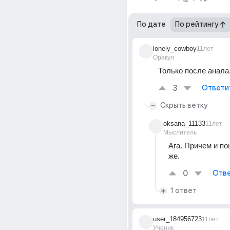
По дате
По рейтингу
lonely_cowboy
11лет
Оракул
Только после анала.
3
Ответи
Скрыть ветку
oksana_11133
11лет
Мыслитель
Ага. Причем и по
же.
0
Отве
1 ответ
user_184956723
11лет
Ученик