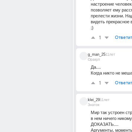
настроение человека
позволяет ему рассм
прелести жизни. Над
видеть прекрасное 
;)
1
Ответи
g_man_25
11лет
Оракул
Да....
Когда никто не мешае
1
Ответи
klei_29
11лет
Знаток
Мир так устроен стр
в нем ничего никому
ДОКАЗАТЬ....
Аргументы, моменты