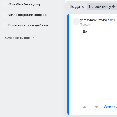
О любви без купюр
По дате
По рейтингу
Философский вопрос
gerasymov_mykola
1
Профи
Политические дебаты
Да
Смотреть все
1
Ответ