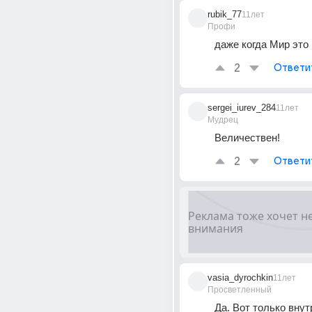
rubik_77
11лет
Профи
даже когда Мир это
2
Ответи
sergei_iurev_284
11лет
Мудрец
Величествен!
2
Ответи
vasia_dyrochkin
11лет
Просветленный
Да. Вот только внут