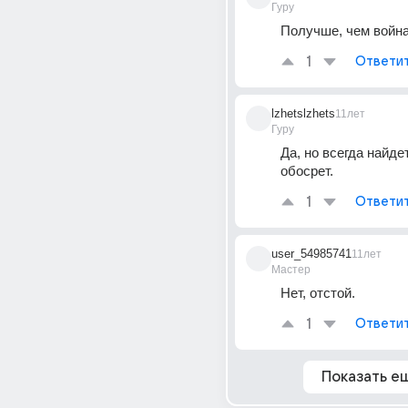
Гуру
Получше, чем война
1
Ответи
lzhetslzhets
11лет
Гуру
Да, но всегда найдет
обосрет.
1
Ответи
user_54985741
11лет
Мастер
Нет, отстой.
1
Ответи
Показать е