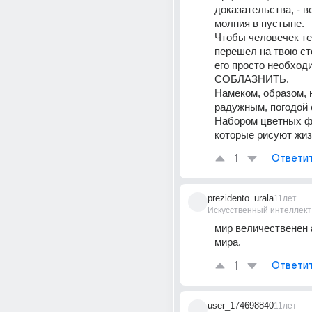
доказательства, - вс
молния в пустыне.
Чтобы человечек теб
перешел на твою ст
его просто необходим
СОБЛАЗНИТЬ.
Намеком, образом, 
радужным, погодой 
Набором цветных ф
которые рисуют жиз
1
Ответи
prezidento_urala
11лет
Искусственный интеллект
мир величественен а
мира.
1
Ответи
user_174698840
11лет