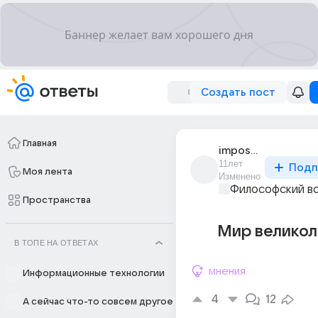
Создать пост
Главная
impossible_anna
11лет
Подп
Моя лента
Изменено
Философский в
Пространства
Мир великол
В ТОПЕ НА ОТВЕТАХ
мнения
Информационные технологии
4
12
А сейчас что-то совсем другое