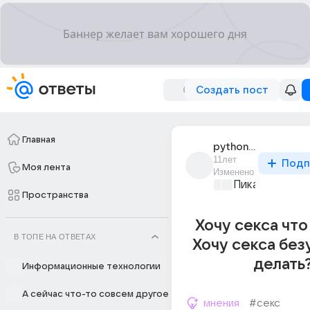
Создать пост
Главная
python_55
11лет
Подп
Моя лента
Изменено
Пикантно о л
Пространства
Хочу секса что
В ТОПЕ НА ОТВЕТАХ
Хочу секса без
делать
Информационные технологии
А сейчас что-то совсем другое
мнения
#секс