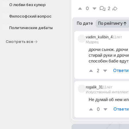
О любви без купюр
0
2
Философский вопрос
По дате
По рейтингу
Политические дебаты
vadim_kulibin_4
11лет
Смотреть все
Мудрец
дрочи сынок. дрочи 
стирай руки и дрочи 
способен бабе вдут
2
Ответи
rogalik_31
11лет
Искусственный интеллект
Не думай об нем ил
0
Ответи