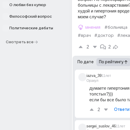
больницы с лекарствами?
О любви без купюр
худой и гипертония вроде
моем случае?
Философский вопрос
мнения
#больница
Политические дебаты
#врач
#доктор
#лека
Смотреть все
2
2
По дате
По рейтингу
iazva_39
11лет
Оракул
думаете гипертония 
толстых?))) 
если бы все было та
2
Ответи
sergei_suslov_46
11лет