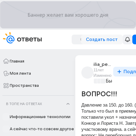
Создать пост
Главная
ilia_petrov_3009
11лет
Подп
Моя лента
Изменено
Бьютилэнд
+3
Пространства
ВОПРОС!!!
В ТОПЕ НА ОТВЕТАХ
Давление за 150. до 160. (
Только что был в приемн
поставили укол + назначил
Информационные технологии
Конкор и Лориста Н. Завтр
участковому врача. а сейч
А сейчас что-то совсем другое
вопрос: Не переборщил ли