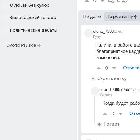
0
4
О любви без купюр
По дате
По рейтингу
Философский вопрос
Политические дебаты
elena_7399
11лет
Гуру
Галина, в работе вас
Смотреть все
благоприятное кард
изменение.
0
Ответи
Скрыть ветку
user_193857956
11лет
Ученик
Когда будет раб
0
Отве
1 ответ