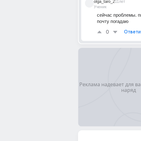
olga_taro_2
11лет
Ученик
сейчас проблемы. п
почту погадаю
0
Ответи