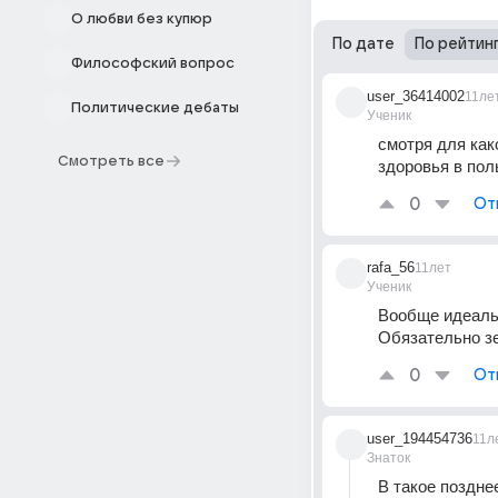
О любви без купюр
По дате
По рейтин
Философский вопрос
user_36414002
11ле
Политические дебаты
Ученик
смотря для как
Смотреть все
здоровья в пол
0
От
rafa_56
11лет
Ученик
Вообще идеальн
Обязательно з
0
От
user_194454736
11л
Знаток
В такое поздне