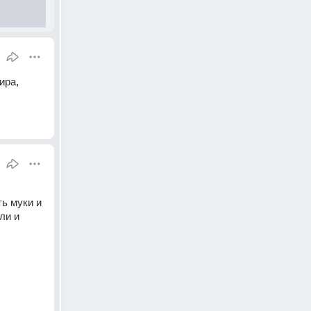
ра, 
 муки и 
и и 