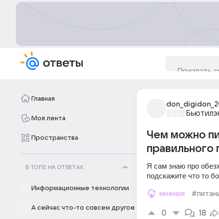
Главная
don_digidon_
Бьютилэ
Моя лента
Чем можно пи
Пространства
правильного 
Я сам знаю про обезж
В ТОПЕ НА ОТВЕТАХ
подскажите что то бо
Информационные технологии
мнения
#питан
А сейчас что-то совсем другое
0
18