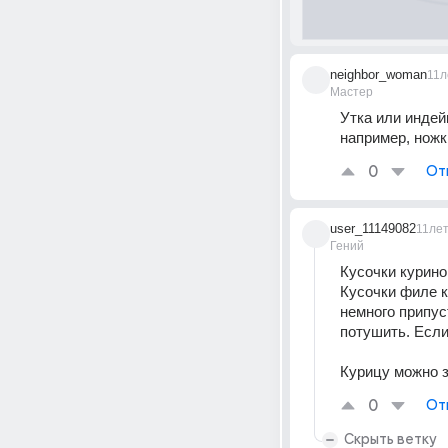
neighbor_woman
11л
Мастер
Утка или индейк
например, ножк
0
От
user_11149082
11ле
Гений
Кусочки курино
Кусочки филе к
немного припус
потушить. Если
Курицу можно з
0
От
Скрыть ветку