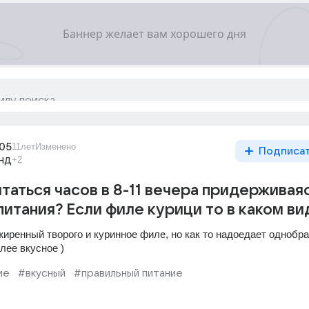
205
11лет
Изменено
Подписа
нд
+2
таться часов в 8-11 вечера придерживая
питания? Если филе курици то в каком ви
иренный творого и куринное филе, но как то надоедает однобра
лее вкусное )
ие
#вкусный
#правильный питание