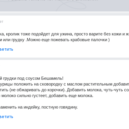
ет
а, кролик тоже подойдет для ужина, просто варите без кожи и жи
и или грудку .Можно еще пожевать крабовые палочки )
ветить
т
й грудки под соусом Бешамель!
урицы положить на сковородку с маслом растительным добавить
тить (не обжаривать до корочки). Добавить молока, чуть-чуть сол
 молоко сильно густеет, добавить еще молока. 
аменить на индейку, постную говядину.
ветить