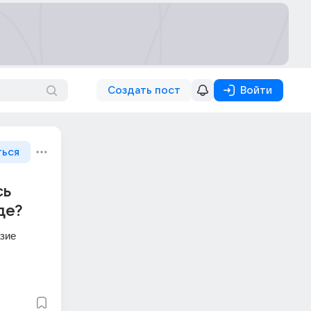
Создать пост
Войти
ться
сь
де?
зие 