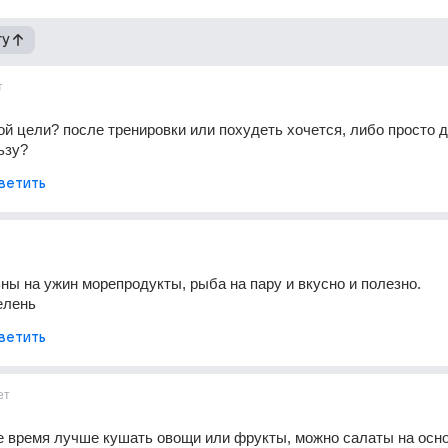
гу
т
ой цели? после тренировки или похудеть хочется, либо просто д
ьзу?
ветить
ы на ужин морепродукты, рыба на пару и вкусно и полезно. 
елень
ветить
ет
е время лучше кушать овощи или фрукты, можно салаты на осно