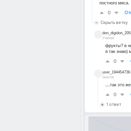
постного мяса.
0
От
Скрыть ветку
don_digidon_205
Ученик
фрукты? в н
я так знаю)
0
user_194454736
Знаток
....так это 
0
1 ответ