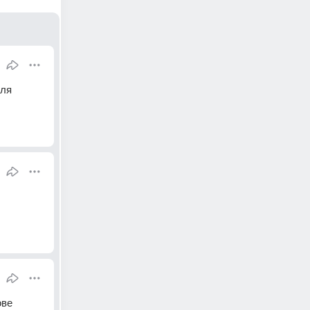
ля 
ве 