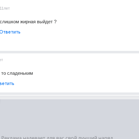
11лет
е слишком жирная выйдет ?
Ответить
ет
 то сладеньким
ветить