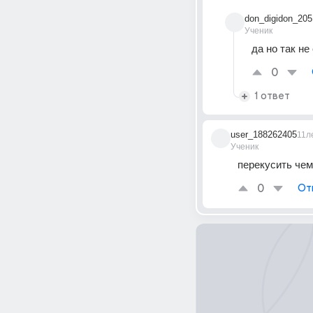
don_digidon_205
Ученик
да но так н
0
1 ответ
user_188262405
11л
Ученик
перекусить чем
0
От