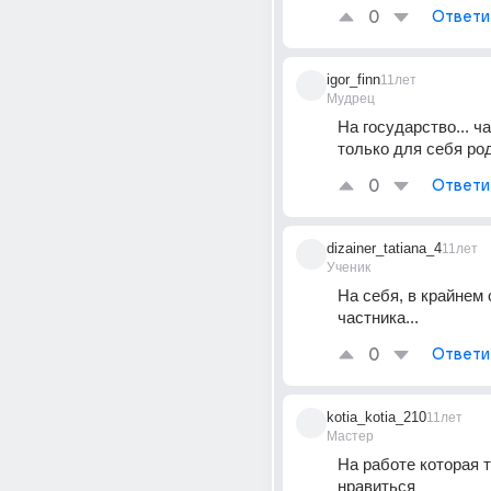
0
Ответи
igor_finn
11лет
Мудрец
На государство... ча
только для себя род
0
Ответи
dizainer_tatiana_4
11лет
Ученик
На себя, в крайнем 
частника...
0
Ответи
kotia_kotia_210
11лет
Мастер
На работе которая т
нравиться