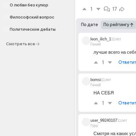
О любви без купюр
1
17
Философский вопрос
По дате
По рейтингу
Политические дебаты
leon_ilich_1
11лет
Смотреть все
Гений
лучше всего на себ
1
Ответи
bomsi
11лет
Гений
НА СЕБЯ
1
Ответи
user_99240107
11лет
Гуру
Смотря на каких усл