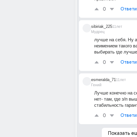
0
Ответи
sibiriak_225
11лет
Мудрец
лучше на себя. Ну а 
неимением такого ва
выбирать где лучше
0
Ответи
esmeralda_71
11лет
Гений
Лучше конечно на се
нет- там, где з/п выш
стабильность гаран
0
Ответи
Показать е