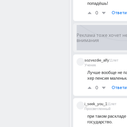
попадёшь!
0
Ответи
sozvezdie_alfy
11лет
Ученик
Лучше вообще не па
хер пенсия маленьк
0
Ответи
i_seek_you_1
11лет
Просветленный
при таком раскладе -
государство.