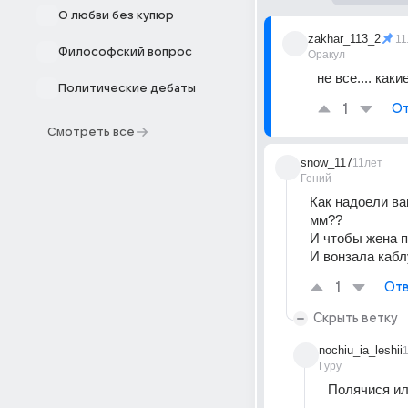
О любви без купюр
zakhar_113_2
11
Философский вопрос
Оракул
не все.... как
Политические дебаты
1
От
Смотреть все
snow_117
11лет
Гений
Как надоели ва
мм?? 
И чтобы жена п
И вонзала кабл
1
Отв
Скрыть ветку
nochiu_ia_leshii
Гуру
Полячися ил