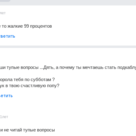
лет
ие то жалкие 99 процентов
ветить
ши тупые вопросы ...Дять, а почему ты мечтаешь стать подкаблу
орола тебя по субботам ?
ук в твою счастливую попу?
етить
11лет
и не читай тупые вопросы