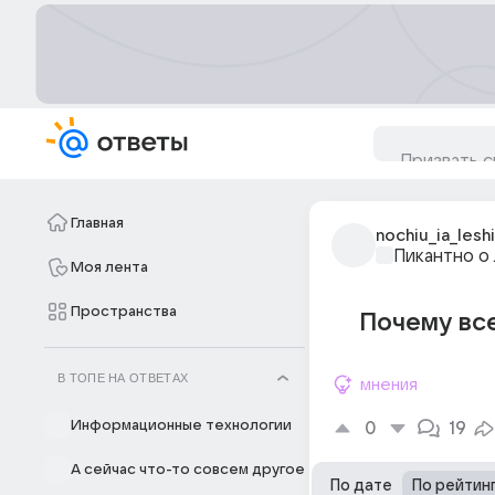
Главная
nochiu_ia_leshi
Пикантно о
Моя лента
Пространства
Почему все
В ТОПЕ НА ОТВЕТАХ
мнения
Информационные технологии
0
19
А сейчас что-то совсем другое
По дате
По рейтин