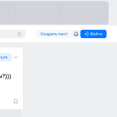
Создать пост
Войти
ться
?)))