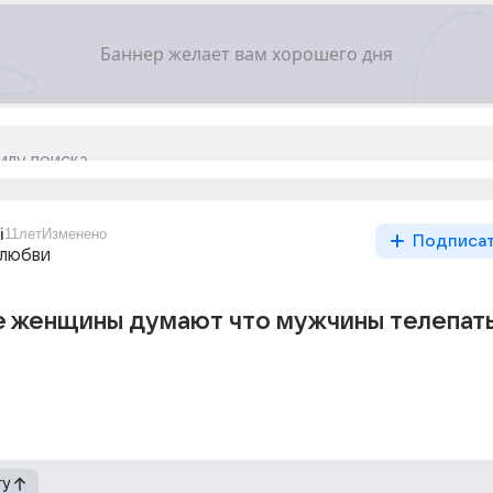
i
11лет
Изменено
Подписа
 любви
 женщины думают что мужчины телепаты
гу