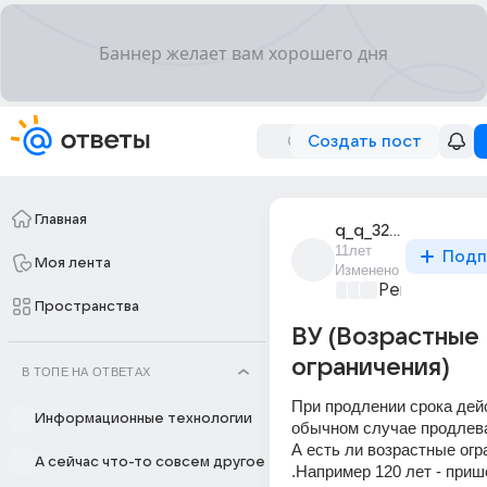
Создать пост
Главная
q_q_3263
11лет
Подп
Моя лента
Изменено
Ремонт и об
Пространства
ВУ (Возрастные
ограничения)
В ТОПЕ НА ОТВЕТАХ
При продлении срока дейс
Информационные технологии
обычном случае продлеваю
А есть ли возрастные огра
А сейчас что-то совсем другое
.Например 120 лет - приш