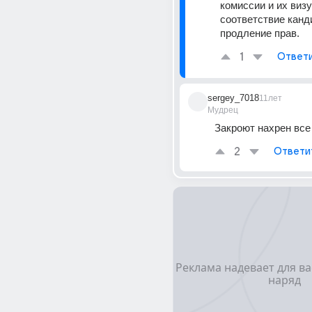
комиссии и их визу
соответствие канди
продление прав.
1
Ответ
sergey_7018
11лет
Мудрец
Закроют нахрен все 
2
Ответи