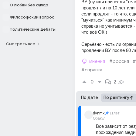
ВУ (ну или принесли "тело")
О любви без купюр
продлят ли на 10 лет или 
если продлят - то что, ещё
Философский вопрос
"мучаться" как минимум чт
справка не учитывается -
Политические дебаты
что всё ОК!)
Серьёзно - есть ли ограни
Смотреть все
продлении ВУ после 80 ле
мнения
#россия
#
#справка
0
2
По дате
По рейтингу
dynmx
11лет
Оракул
Все зависит от рез
прохождения медиц