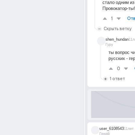
стало одним из
Провокатор-ты
1
Отв
Скрыть ветку
shen_hundan
11л
Гуру
ты вопрос чи
русских - ге
0
1 ответ
user_6108543
11лет
Гений