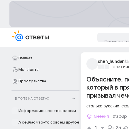
Главная
shen_hundan
11
Политич
Моя лента
Объясните, п
Пространства
который в пр
призывал чеч
В ТОПЕ НА ОТВЕТАХ
столько русских, ско
Информационные технологии
мнения
#эфир
А сейчас что-то совсем другое
1
25