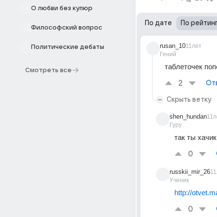
О любви без купюр
По дате
По рейтин
Философский вопрос
rusan_10
11лет
Политические дебаты
Гений
таблеточек поп
Смотреть все
2
От
Скрыть ветку
shen_hundan
11л
Гуру
так ты хачик
0
russkii_mir_26
11
Ученик
http://otvet.
0