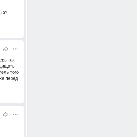
ный?
рь так 
щищать 
ель того 
хе перед 