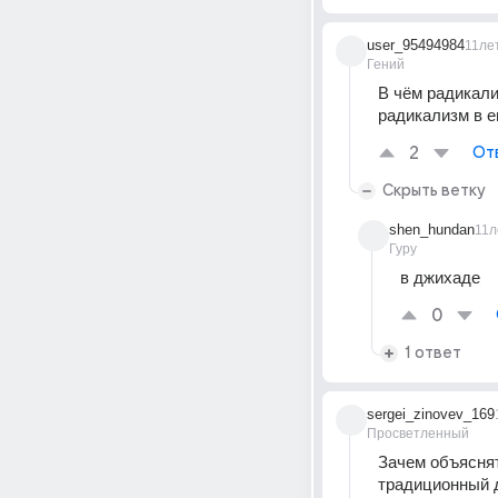
user_95494984
11ле
Гений
В чём радикали
радикализм в е
2
От
Скрыть ветку
shen_hundan
11л
Гуру
в джихаде
0
1 ответ
sergei_zinovev_169
Просветленный
Зачем объяснят
традиционный д