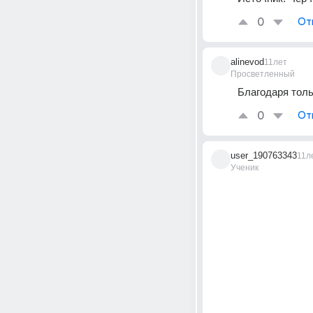
0
От
alinevod
11лет
Просветленный
Благодаря толь
0
От
user_190763343
11л
Ученик