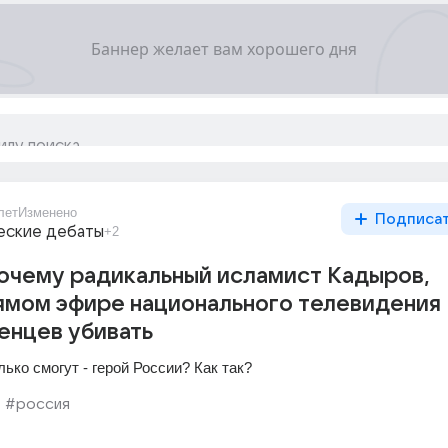
лет
Изменено
Подписа
еские дебаты
+2
очему радикальный исламист Кадыров,
ямом эфире национального телевидения
енцев убивать
лько смогут - герой России? Как так?
#россия