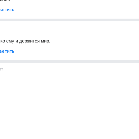
ветить
ко ему и держится мир.
ветить
ет