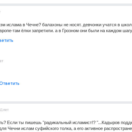
т
зм ислама в Чечне? балахоны не носят. девчонки учатся в школе
вропе-там ёлки запретили. а в Грозном они были на каждом шаг
ветить
ет
Ответить
11лет
ь? Если ты пишешь "радикальный исламист!? "...Кадыров подд
ля Чечни ислам суфийского толка, а его активное распростране