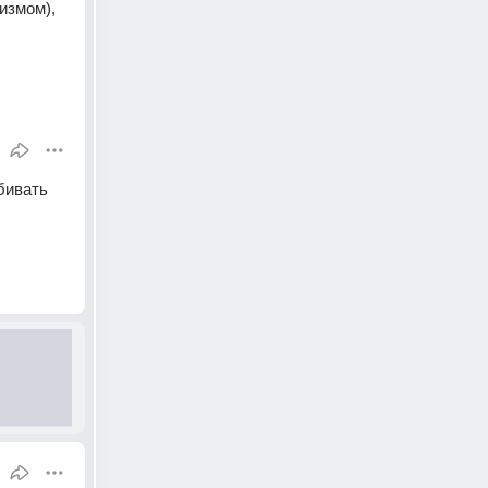
змом), 
бивать 