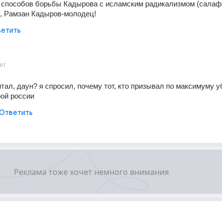
 способов борьбы Кадырова с исламским радикализмом (салафи
!, Рамзан Кадыров-молодец!
етить
ет
тал, даун? я спросил, почему тот, кто призывал по максимуму у
рой россии
Ответить