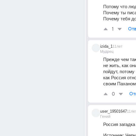
Потому что лю
Почему ты писа
Почему тебя до
1
Отв
izida_1
11лет
Мудрец
Прежде чем так
не жить, как он
пойдут, потому
как Россия отно
своим Паханом-
0
От
user_19501647
11ле
Гений
Россия загадка
Источник:
Черч