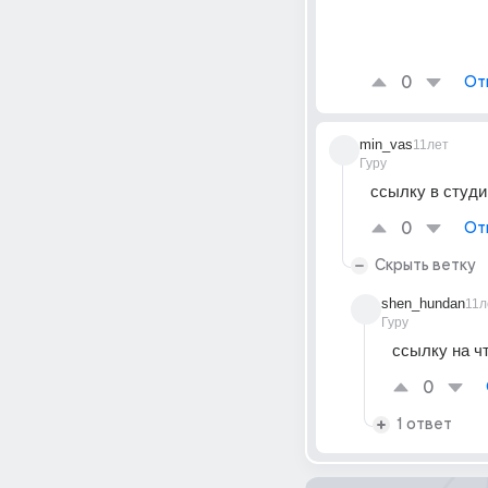
0
От
min_vas
11лет
Гуру
ссылку в студ
0
От
Скрыть ветку
shen_hundan
11л
Гуру
ссылку на чт
0
1 ответ