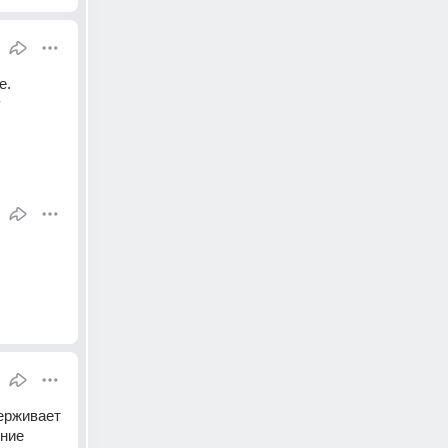
. 
у
ерживает 
ние 