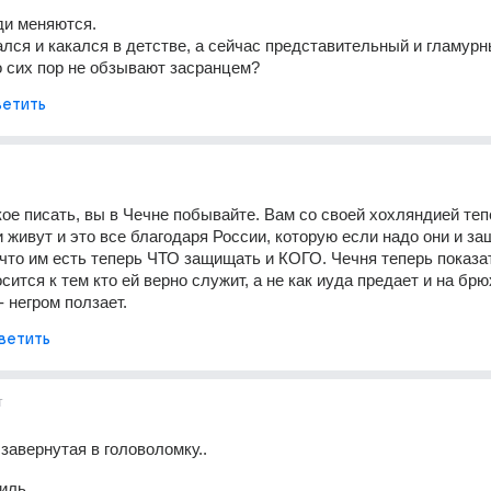
ди меняются.
лся и какался в детстве, а сейчас представительный и гламур
 сих пор не обзывают засранцем?
етить
ое писать, вы в Чечне побывайте. Вам со своей хохляндией тепе
и живут и это все благодаря России, которую если надо они и за
 что им есть теперь ЧТО защищать и КОГО. Чечня теперь показат
сится к тем кто ей верно служит, а не как иуда предает и на брю
 негром ползает.
ветить
т
 завернутая в головоломку..
иль..