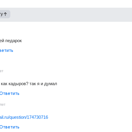
гу
ей педарок
ветить
ет
 как кадыров? так я и думал
Ответить
лет
mail.ru/question/174730716
Ответить