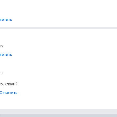
ветить
ию
ветить
ет
о, клоун?
Ответить